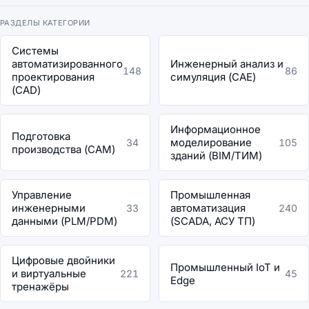
РАЗДЕЛЫ КАТЕГОРИИ
Системы
автоматизированного
Инженерный анализ и
148
86
проектирования
симуляция (CAE)
(CAD)
Информационное
Подготовка
моделирование
34
105
производства (CAM)
зданий (BIM/ТИМ)
Управление
Промышленная
инженерными
автоматизация
33
240
данными (PLM/PDM)
(SCADA, АСУ ТП)
Цифровые двойники
Промышленный IoT и
и виртуальные
221
45
Edge
тренажёры