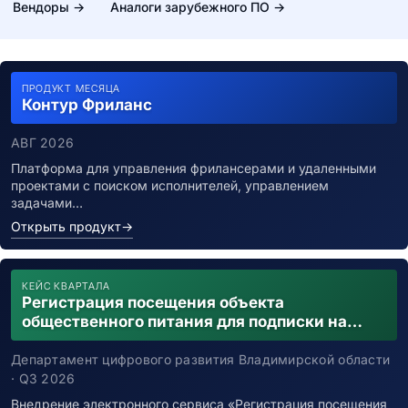
Вендоры →
Аналоги зарубежного ПО →
ПРОДУКТ МЕСЯЦА
Контур Фриланс
АВГ 2026
Платформа для управления фрилансерами и удаленными
проектами с поиском исполнителей, управлением
задачами…
Открыть продукт
→
КЕЙС КВАРТАЛА
Регистрация посещения объекта
общественного питания для подписки на
уведомления о возможном контакте с
заболевшим новой коронавирусной
Департамент цифрового развития Владимирской области
инфекцией
· Q3 2026
Внедрение электронного сервиса «Регистрация посещения