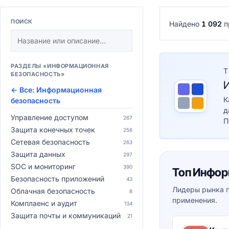
ПОИСК
Найдено
1 092
п
РАЗДЕЛЫ «ИНФОРМАЦИОННАЯ
Т
БЕЗОПАСНОСТЬ»
← Все: Информационная
К
безопасность
д
Управление доступом
267
П
Защита конечных точек
256
Сетевая безопасность
263
Защита данных
297
SOC и мониторинг
390
Топ Инфор
Безопасность приложений
43
Лидеры рынка п
Облачная безопасность
8
применения.
Комплаенс и аудит
134
Защита почты и коммуникаций
21