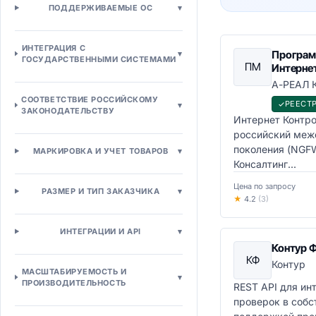
ПОДДЕРЖИВАЕМЫЕ ОС
▾
Электронные закупки (E-
procurement)
Управление поставщиками (SRM)
ИНТЕГРАЦИЯ С
Програм
▾
Электронные аукционы (E-sourcing)
ГОСУДАРСТВЕННЫМИ СИСТЕМАМИ
ПМ
Интерне
Управление контрактами (CLM)
А-РЕАЛ
Аналитика расходов
СООТВЕТСТВИЕ РОССИЙСКОМУ
Производство и логистика
РЕЕСТР
▾
ЗАКОНОДАТЕЛЬСТВУ
Интернет Контр
Управление производством (MES)
российский межс
Расширенное планирование (APS)
поколения (NGF
МАРКИРОВКА И УЧЕТ ТОВАРОВ
▾
Управление складом (WMS)
Консалтинг...
Транспортная логистика (TMS)
Управление цепочками поставок
Цена по запросу
РАЗМЕР И ТИП ЗАКАЗЧИКА
▾
(SCM)
★
4.2
(3)
Управление запасами
Управление активами
ИНТЕГРАЦИИ И API
▾
Управление активами (EAM)
Контур Ф
КФ
Управление качеством (QMS)
Контур
МАСШТАБИРУЕМОСТЬ И
▾
Техническое обслуживание
ПРОИЗВОДИТЕЛЬНОСТЬ
REST API для ин
Сервисное обслуживание (FSM)
проверок в собс
Бизнес-процессы