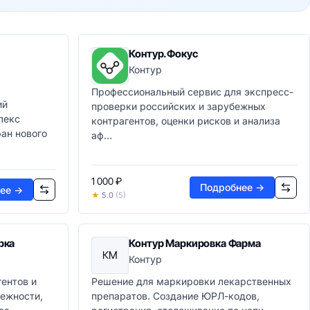
Контур.Фокус
Контур
Профессиональный сервис для экспресс-
ий
проверки российских и зарубежных
лекс
контрагентов, оценки рисков и анализа
ан нового
аф...
1 000 ₽
Подробнее →
ее →
★
5.0
(5)
рка
Контур Маркировка Фарма
КМ
Контур
ентов и
Решение для маркировки лекарственных
ежности,
препаратов. Создание ЮРЛ-кодов,