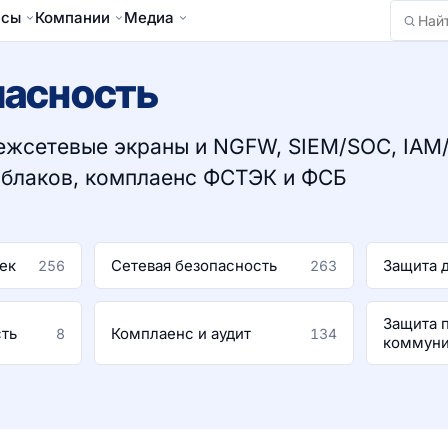
йсы
Компании
Медиа
Найти
пасность
межсетевые экраны и NGFW, SIEM/SOC, IAM
облаков, комплаенс ФСТЭК и ФСБ
ек
Сетевая безопасность
Защита 
256
263
Защита 
сть
Комплаенс и аудит
8
134
коммуни