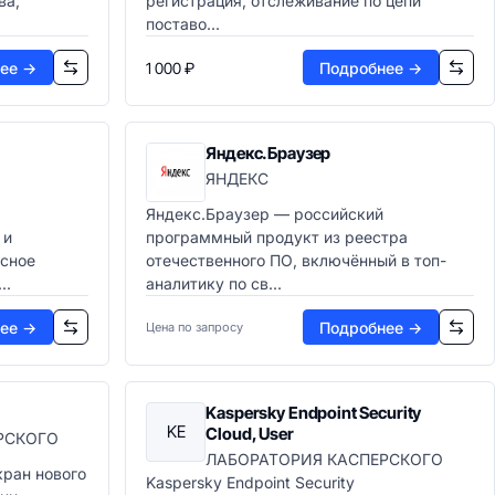
ва,
регистрация, отслеживание по цепи
поставо...
ее →
1 000 ₽
Подробнее →
Яндекс.Браузер
ЯНДЕКС
Яндекс.Браузер — российский
 и
программный продукт из реестра
сное
отечественного ПО, включённый в топ-
..
аналитику по св...
ее →
Подробнее →
Цена по запросу
Kaspersky Endpoint Security
KE
Cloud, User
РСКОГО
ЛАБОРАТОРИЯ КАСПЕРСКОГО
кран нового
Kaspersky Endpoint Security