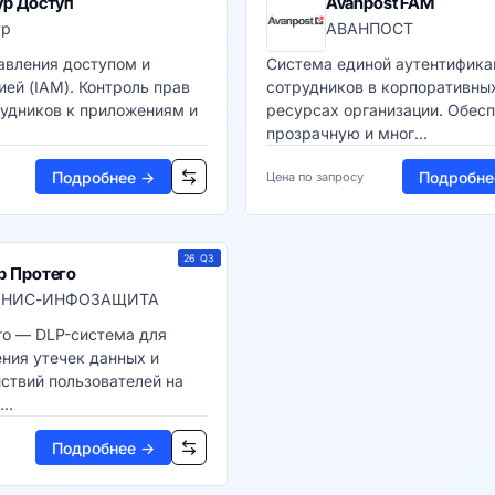
ур Доступ
Avanpost FAM
ур
АВАНПОСТ
авления доступом и
Система единой аутентифика
ей (IAM). Контроль прав
сотрудников в корпоративны
рудников к приложениям и
ресурсах организации. Обес
прозрачную и мног...
Подробнее →
Подробне
Цена по запросу
26 Q3
р Протего
ОНИС-ИНФОЗАЩИТА
го — DLP-система для
ния утечек данных и
ствий пользователей на
..
Подробнее →