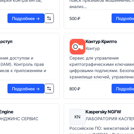
ерки контрагентов,
поиск признаков мошенничест
анализ...
Подробнее →
500 ₽
Подробн
Доступ
Контур Крипто
Контур
ения доступом и
Сервис для управления
(IAM). Контроль прав
криптографическими ключами
иков к приложениям и
цифровыми подписями. Безопа
хранилище ключей, управлени.
Подробнее →
800 ₽
Подробн
 Engine
Kaspersky NGFW
KN
ЭНДЖИНС СЕРВИС
ЛАБОРАТОРИЯ КАСПЕ
Российское ПО: межсетевой э