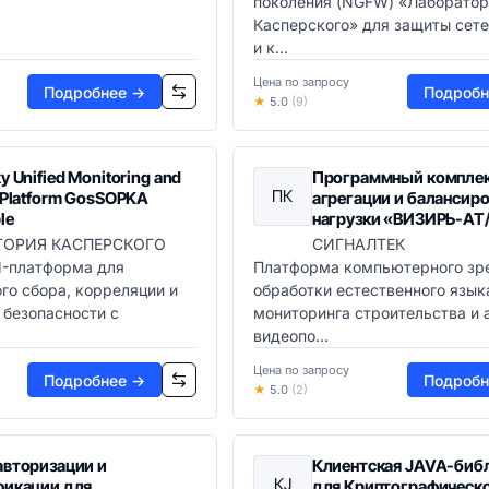
поколения (NGFW) «Лаборатор
Касперского» для защиты сет
и к...
Цена по запросу
Подробнее →
Подробн
★
5.0
(9)
y Unified Monitoring and
Программный компле
ПК
 Platform GosSOPKA
агрегации и балансир
le
нагрузки «ВИЗИРЬ-АТ
ТОРИЯ КАСПЕРСКОГО
СИГНАЛТЕК
M-платформа для
Платформа компьютерного зре
го сбора, корреляции и
обработки естественного язык
 безопасности с
мониторинга строительства и 
видеопо...
Цена по запросу
Подробнее →
Подробн
★
5.0
(2)
авторизации и
Клиентская JAVA-биб
КJ
фикации для
для Криптографическ