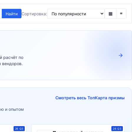
▦
≡
Найти
Сортировка:
й расчёт по
 вендоров.
Смотреть весь Топ
Карта призмы
ью и опытом
26 Q3
26 Q3