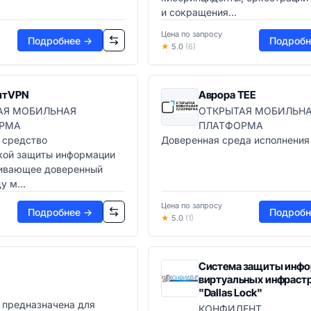
и сокращения...
Цена по запросу
Подробнее →
Подробн
★
5.0
(6)
ытVPN
Аврора ТЕЕ
АЯ МОБИЛЬНАЯ
ОТКРЫТАЯ МОБИЛЬН
РМА
ПЛАТФОРМА
 средство
Доверенная среда исполнения
кой защиты информации
чивающее доверенный
 м...
Цена по запросу
Подробнее →
Подробн
★
5.0
(1)
Система защиты инфо
виртуальных инфраст
"Dallas Lock"
 предназначена для
КОНФИДЕНТ