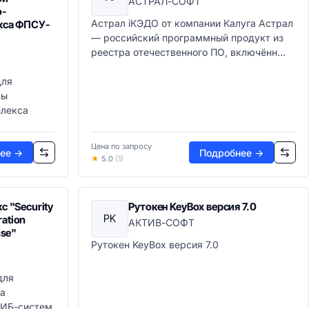
АСТРАЛ-СОФТ
о-
Астрал iКЭДО от компании Калуга Астрал
кса ФПСУ-
— российский программный продукт из
реестра отечественного ПО, включённ...
для
мы
плекса
Цена по запросу
ее →
Подробнее →
★
5.0
(1)
 "Security
Рутокен KeyBox версия 7.0
РK
ration
АКТИВ-СОФТ
nse"
Рутокен KeyBox версия 7.0
для
а
 ИБ-систем