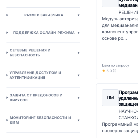
Ценообразование
медиаан
Точки продаж
РЕШЕНИ
РАЗМЕР ЗАКАЗЧИКА
▾
POS-системы для розницы
Модуль авториза
Mobile POS
для медиаанали
Self-checkout системы
компонент упра
ПОДДЕРЖКА ОФЛАЙН-РЕЖИМА
▾
основе ро...
Управление персоналом
Кадровое администрирование
СЕТЕВЫЕ РЕШЕНИЯ И
▾
HRMS системы
БЕЗОПАСНОСТЬ
HCM платформы
Цена по запросу
Кадровое делопроизводство
★
5.0
(1)
УПРАВЛЕНИЕ ДОСТУПОМ И
Учет рабочего времени
▾
АУТЕНТИФИКАЦИЯ
Подбор и развитие
ATS системы
Програм
ЗАЩИТА ОТ ВРЕДОНОСОВ И
Рекрутинг-платформы
ПМ
удаленн
▾
ВИРУСОВ
Управление талантами
защищен
Performance Management
НАУЧНО
Обучение и развитие
СТАНКО
МОНИТОРИНГ БЕЗОПАСНОСТИ И
▾
SIEM
Программный мо
LMS системы
проверок защищ
LXP платформы