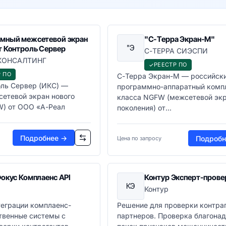
мный межсетевой экран
"С-Терра Экран-М"
"Э
т Контроль Сервер
С-ТЕРРА СИЭСПИ
 КОНСАЛТИНГ
РЕЕСТР ПО
 ПО
С-Терра Экран-М — российск
оль Сервер (ИКС) —
программно-аппаратный комп
етевой экран нового
класса NGFW (межсетевой экр
W) от ООО «А-Реал
поколения) от...
Подробнее →
Подробн
Цена по запросу
окус Комплаенс API
Контур Эксперт-прове
КЭ
Контур
теграции комплаенс-
Решение для проверки контраг
твенные системы с
партнеров. Проверка благонад