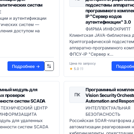
алитических систем
подсистемы аппаратн
программного компле
Е
IP "Сервер кодов
ции и аутентификации
аутентификации" 3.0
тических систем —
ФИРМА ИНФОКРИПТ
вления доступом на
Клиентская JAVA-библиотека 
Криптографической подсисте
аппаратно-программного ком
ФПСУ-IP "Сервер к...
Цена по запросу
Подробнее →
Подробн
★
5.0
(1)
мный модуль для
Программный комплекс
ПК
ых проверок
Vision Security Orchest
ности систем SCADA
Automation and Respo
-ТЕХНИЧЕСКИЙ ЦЕНТР
ИНТЕЛЛЕКТУАЛЬНАЯ
ИНФОРМЗАЩИТА
БЕЗОПАСНОСТЬ
дуль для удаленных
Российская SOAR-платформа 
енности систем SCADA
автоматизации реагирования н
киберинциденты, оркестрации