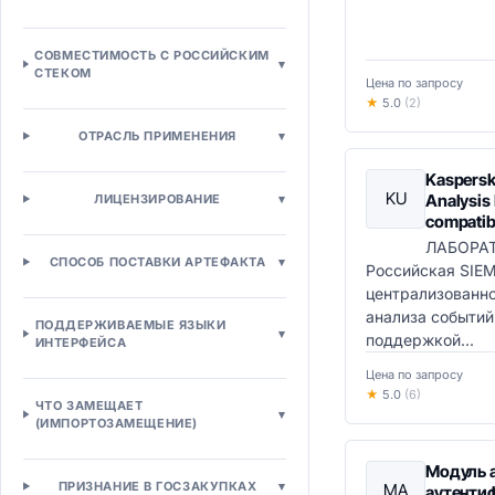
Платформы клиентских данных
(CDP)
СОВМЕСТИМОСТЬ С РОССИЙСКИМ
Веб-аналитика
▾
СТЕКОМ
Контакт-центр
Цена по запросу
★
5.0
(2)
Омниканальные контакт-центры
Управление кейсами
ОТРАСЛЬ ПРИМЕНЕНИЯ
▾
Чат-боты и виртуальные
Kaspersk
ассистенты
KU
Analysis
ЛИЦЕНЗИРОВАНИЕ
▾
Системы лояльности
compatib
Торговля и e-commerce
ЛАБОРА
E-commerce платформы
СПОСОБ ПОСТАВКИ АРТЕФАКТА
▾
Российская SIE
B2C интернет-магазины
централизованно
B2B торговые платформы
анализа событий
ПОДДЕРЖИВАЕМЫЕ ЯЗЫКИ
Маркетплейс-решения
▾
поддержкой...
ИНТЕРФЕЙСА
Headless Commerce
Цена по запросу
Управление торговлей
★
5.0
(6)
ЧТО ЗАМЕЩАЕТ
Управление заказами (OMS)
▾
(ИМПОРТОЗАМЕЩЕНИЕ)
Управление товарной информацией
(PIM)
Модуль 
Промо-движки
ПРИЗНАНИЕ В ГОСЗАКУПКАХ
▾
МА
аутенти