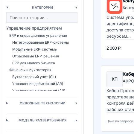
Конт
Конт
КАТЕГОРИИ
▾
Система упр
идентификаци
Управление предприятием
доступа сот
ERP и операционное управление
ресурсам...
Интегрированные ERP-системы
2 000 ₽
Модульные ERP-системы
Отраслевые ERP-решения
ERP для малого бизнеса
Финансы и бухгалтерия
Кибе
Бухгалтерский учет (GL)
КП
АКР
Управление дебиторкой (AR)
Кибер Проте
Управление кредиторкой (AP)
предотвраще
Казначейство
контроля дей
СКВОЗНЫЕ ТЕХНОЛОГИИ
▾
Бюджетирование (CPM)
рабочих стан.
Налоговый учет
Консолидация МСФО
МОДЕЛЬ РАЗВЕРТЫВАНИЯ
▾
Цена по запросу
Управление расходами (T&E)
Управление закупками