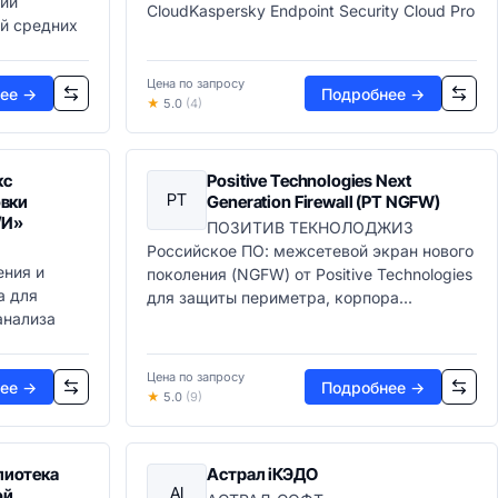
ии
CloudKaspersky Endpoint Security Cloud Pro
ей средних
Цена по запросу
ее →
Подробнее →
★
5.0
(4)
кс
Positive Technologies Next
PT
овки
Generation Firewall (PT NGFW)
/И»
ПОЗИТИВ ТЕКНОЛОДЖИЗ
Российское ПО: межсетевой экран нового
ния и
поколения (NGFW) от Positive Technologies
а для
для защиты периметра, корпора...
анализа
Цена по запросу
ее →
Подробнее →
★
5.0
(9)
лиотека
Астрал iКЭДО
АI
ой