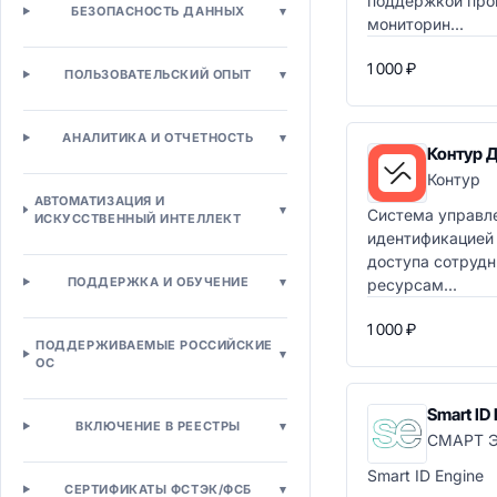
поддержкой пров
БЕЗОПАСНОСТЬ ДАННЫХ
▾
BPM / Управление бизнес-
мониторин...
процессами
Роботизированная автоматизация
1 000 ₽
ПОЛЬЗОВАТЕЛЬСКИЙ ОПЫТ
▾
(RPA)
Workflow-системы
Low-Code/No-Code платформы
АНАЛИТИКА И ОТЧЕТНОСТЬ
▾
Контур 
Продажи и маркетинг
Контур
CRM и продажи
АВТОМАТИЗАЦИЯ И
▾
Операционная CRM
Система управл
ИСКУССТВЕННЫЙ ИНТЕЛЛЕКТ
Аналитическая CRM
идентификацией 
доступа сотрудн
Автоматизация продаж (SFA)
ПОДДЕРЖКА И ОБУЧЕНИЕ
▾
ресурсам...
Конфигуратор-цена-предложение
(CPQ)
1 000 ₽
Партнерская CRM (PRM)
ПОДДЕРЖИВАЕМЫЕ РОССИЙСКИЕ
▾
Маркетинг и каналы
ОС
Маркетинг-автоматизация (MA)
Email/SMS маркетинг
Smart ID
ВКЛЮЧЕНИЕ В РЕЕСТРЫ
▾
Управление кампаниями
СМАРТ 
SEO/SEM инструменты
Smart ID Engine
SMM и социальные сети
СЕРТИФИКАТЫ ФСТЭК/ФСБ
▾