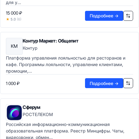
Почтовые клиенты
для у...
Календари
15 000 ₽
Корпоративные мессенджеры
Подробнее →
★
5.0
(6)
Видеоконференции
UCaaS-платформы
Совместная работа
Контур Маркет: Общепит
Виртуальные доски
КМ
Контур
Корпоративные соцсети
Платформа управления лояльностью для ресторанов и
Файлообменники
кафе. Программы лояльности, управление клиентами,
Браузеры и интернет
промоции,...
Веб-браузеры
Расширения для браузеров
1 000 ₽
Подробнее →
ИТ-инфраструктура
Операционные системы и системное ПО
Серверные ОС
Сферум
Десктопные ОС
РОСТЕЛЕКОМ
Мобильные ОС
Системные утилиты
Российская информационно-коммуникационная
образовательная платформа. Реестр Минцифры. Чаты,
Виртуализация и облако
видеозвонки, обмен...
Гипервизоры