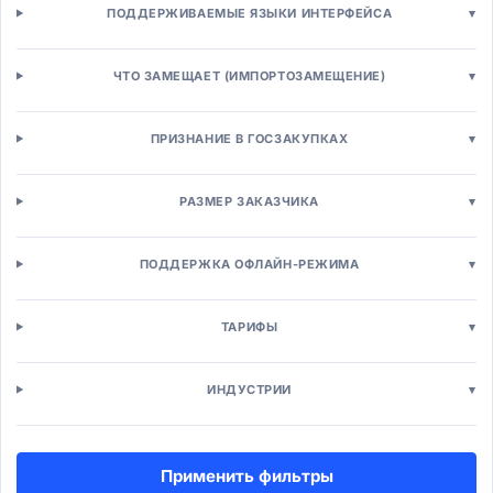
ПОДДЕРЖИВАЕМЫЕ ЯЗЫКИ ИНТЕРФЕЙСА
▾
Headless Commerce
Управление торговлей
Управление заказами (OMS)
ЧТО ЗАМЕЩАЕТ (ИМПОРТОЗАМЕЩЕНИЕ)
▾
Управление товарной информацией (PIM)
Промо-движки
ПРИЗНАНИЕ В ГОСЗАКУПКАХ
▾
Ценообразование
Кассы и POS
POS-системы для розницы
РАЗМЕР ЗАКАЗЧИКА
▾
Mobile POS
Self-checkout системы
ПОДДЕРЖКА ОФЛАЙН-РЕЖИМА
▾
Управление персоналом
Кадровый учёт (HRM)
ТАРИФЫ
▾
HRMS системы
HCM платформы
Кадровое делопроизводство
ИНДУСТРИИ
▾
Учет рабочего времени
Подбор персонала (ATS)
ATS системы
Применить фильтры
Рекрутинг-платформы