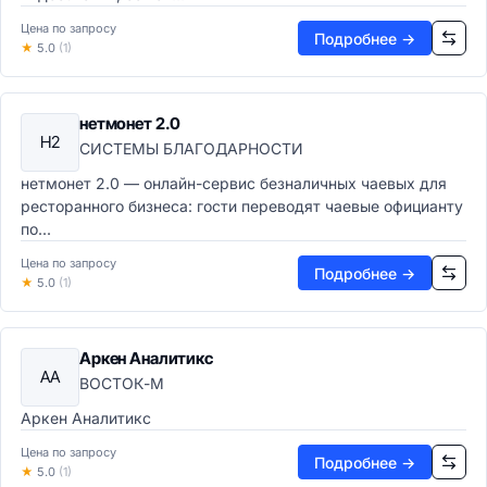
Kubernetes и контейнерная оркестрация
Цена по запросу
Подробнее →
IaaS платформы
★
5.0
(1)
PaaS платформы
Service Mesh
Cloud-native платформы
нетмонет 2.0
Н2
СУБД и хранилища
СИСТЕМЫ БЛАГОДАРНОСТИ
Реляционные СУБД
нетмонет 2.0 — онлайн-сервис безналичных чаевых для
NoSQL базы данных
ресторанного бизнеса: гости переводят чаевые официанту
Графовые БД
по...
In-Memory БД
Цена по запросу
Системы хранения данных (СХД)
Подробнее →
★
5.0
(1)
Интеграционные платформы
iPaaS-платформы
ESB системы
Аркен Аналитикс
API менеджмент
АА
ВОСТОК-М
Message-Oriented Middleware
Аркен Аналитикс
ИТ-операции (ITSM)
ITSM-системы
Цена по запросу
Подробнее →
Help Desk системы
★
5.0
(1)