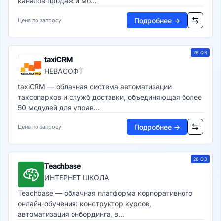
каналов продаж и мо...
Аналитические СУБД
Подробнее →
Цена по запросу
Потоковая обработка
Машинное обучение и ИИ
ML-платформы
26 Q3
Предиктивная аналитика
taxiCRM
AutoML-платформы
НЕВАСОФТ
Платформы ИИ и GenAI
taxiCRM — облачная система автоматизации
Компьютерное зрение
таксопарков и служб доставки, объединяющая более
NLP и обработка текста
50 модулей для управ...
Документооборот и контент
Корпоративный контент (ECM)
Подробнее →
Цена по запросу
ECM-системы
EDMS-системы
Системы архивирования
26 Q3
Teachbase
eDiscovery системы
ИНТЕРНЕТ ШКОЛА
Управление сайтом (CMS)
CMS-системы
Teachbase — облачная платформа корпоративного
онлайн-обучения: конструктор курсов,
Headless CMS
автоматизация онбординга, в...
Конструкторы сайтов