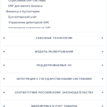
Отраслевые ERP-системы
ERP для малого бизнеса
Финансы и бухгалтерия
Бухгалтерский учёт
Управление дебиторкой (AR)
Управление кредиторкой (AP)
Казначейство
СКВОЗНЫЕ ТЕХНОЛОГИИ
▾
Бюджетирование (CPM)
Налоговый учёт
Консолидация МСФО
МОДЕЛЬ РАЗВЕРТЫВАНИЯ
▾
Управление расходами (T&E)
Управление закупками (SRM)
ПОДДЕРЖИВАЕМЫЕ ОС
▾
Электронные закупки (E-procurement)
Управление поставщиками (SRM)
Электронные аукционы (E-sourcing)
ИНТЕГРАЦИЯ С ГОСУДАРСТВЕННЫМИ СИСТЕМАМИ
▾
Управление контрактами (CLM)
Аналитика расходов
СООТВЕТСТВИЕ РОССИЙСКОМУ ЗАКОНОДАТЕЛЬСТВУ
▾
Производство и логистика
MES-системы
Расширенное планирование (APS)
МАРКИРОВКА И УЧЕТ ТОВАРОВ
▾