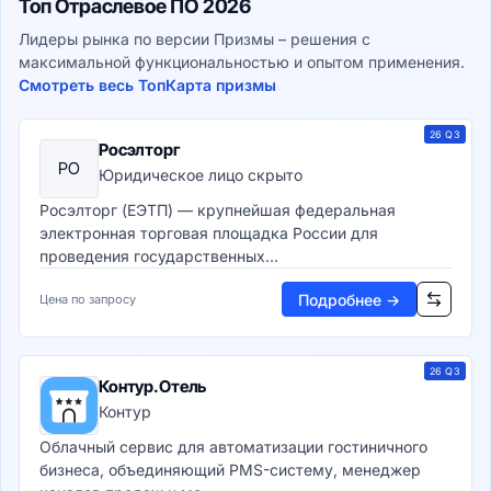
Топ Отраслевое ПО 2026
Таск-менеджеры
Time-tracking системы
Лидеры рынка по версии Призмы – решения с
Данные и аналитика
максимальной функциональностью и опытом применения.
Смотреть весь Топ
Бизнес-аналитика (BI)
Карта призмы
BI-платформы
Self-Service BI
26 Q3
Росэлторг
Embedded BI
РО
Юридическое лицо скрыто
Визуализация и отчётность
Росэлторг (ЕЭТП) — крупнейшая федеральная
Дашборд-платформы
электронная торговая площадка России для
Визуализация данных
проведения государственных...
Геоаналитика (GIS)
Корпоративная отчётность
Подробнее →
Цена по запросу
Управление данными
ETL/ELT-системы
Качество данных (DQM)
26 Q3
Контур.Отель
MDM-системы
Контур
Каталоги данных
Хранилища данных
Облачный сервис для автоматизации гостиничного
Хранилища данных (DWH)
бизнеса, объединяющий PMS-систему, менеджер
Озёра данных (Data Lake)