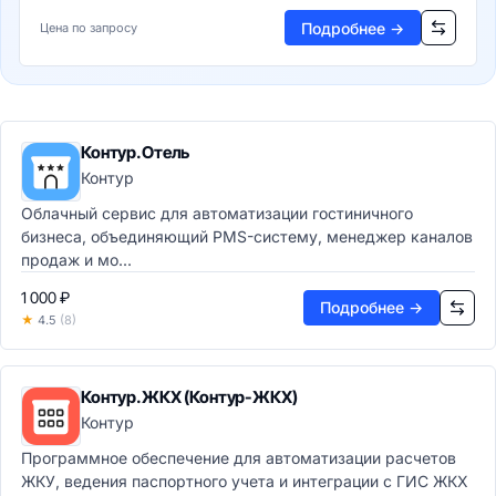
DXP платформы
Подробнее →
Цена по запросу
Обработка документов
Генерация документов
OCR системы
PDF-редакторы
Электронная подпись
Контур.Отель
Цифровые активы (DAM)
Контур
DAM системы
Облачный сервис для автоматизации гостиничного
Видеохостинг
бизнеса, объединяющий PMS-систему, менеджер каналов
CDN сети
продаж и мо...
Потоковое видео
Офис и коммуникации
1 000 ₽
Подробнее →
★
4.5
(8)
Офисные пакеты
Офисные пакеты
Текстовые процессоры
Контур.ЖКХ (Контур-ЖКХ)
Электронные таблицы
Контур
Презентации
Заметки и органайзеры
Программное обеспечение для автоматизации расчетов
Корпоративные коммуникации
ЖКУ, ведения паспортного учета и интеграции с ГИС ЖКХ