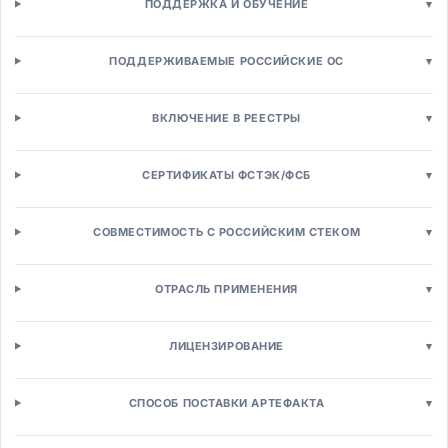
ПОДДЕРЖКА И ОБУЧЕНИЕ
▾
Конфигуратор-цена-предложение (CPQ)
Партнерская CRM (PRM)
Маркетинг и рассылки
ПОДДЕРЖИВАЕМЫЕ РОССИЙСКИЕ ОС
▾
Маркетинг-автоматизация (MA)
Email/SMS маркетинг
ВКЛЮЧЕНИЕ В РЕЕСТРЫ
▾
Управление кампаниями
SEO/SEM инструменты
SMM и социальные сети
СЕРТИФИКАТЫ ФСТЭК/ФСБ
▾
Платформы клиентских данных (CDP)
Веб-аналитика
СОВМЕСТИМОСТЬ С РОССИЙСКИМ СТЕКОМ
▾
Контакт-центры
Омниканальные контакт-центры
Управление кейсами
ОТРАСЛЬ ПРИМЕНЕНИЯ
▾
Чат-боты и ассистенты
Системы лояльности
ЛИЦЕНЗИРОВАНИЕ
▾
Торговля и e-commerce
Платформы интернет-магазинов
Интернет-магазины B2C
СПОСОБ ПОСТАВКИ АРТЕФАКТА
▾
B2B торговые платформы
Платформы маркетплейсов