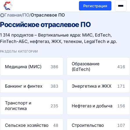
Регистрация
Главная
/
ПО
/
Отраслевое ПО
Российское отраслевое ПО
1 314 продуктов – Вертикальные ядра: МИС, EdTech,
FinTech-АБС, нефтегаз, ЖКХ, телеком, LegalTech и др.
РАЗДЕЛЫ КАТЕГОРИИ
Образование
Медицина (МИС)
386
416
(EdTech)
Банкинг и финтех
Энергетика и ЖКХ
383
171
Транспорт и
Нефтегаз и добыча
235
156
логистика
Сельское хозяйство
Строительство
48
107