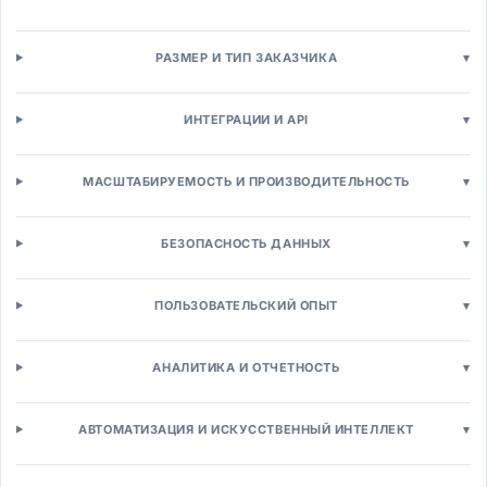
WMS-системы
TMS-системы
РАЗМЕР И ТИП ЗАКАЗЧИКА
▾
SCM-системы
Управление запасами
Управление активами (EAM)
ИНТЕГРАЦИИ И API
▾
EAM-системы
Управление качеством (QMS)
МАСШТАБИРУЕМОСТЬ И ПРОИЗВОДИТЕЛЬНОСТЬ
▾
Техническое обслуживание
Сервисное обслуживание (FSM)
Бизнес-процессы (BPM)
БЕЗОПАСНОСТЬ ДАННЫХ
▾
BPM-системы
Роботизированная автоматизация (RPA)
ПОЛЬЗОВАТЕЛЬСКИЙ ОПЫТ
▾
Workflow-системы
Low-code платформы
Продажи и маркетинг
АНАЛИТИКА И ОТЧЕТНОСТЬ
▾
CRM-системы
Операционные CRM
АВТОМАТИЗАЦИЯ И ИСКУССТВЕННЫЙ ИНТЕЛЛЕКТ
▾
Аналитическая CRM
Автоматизация продаж (SFA)