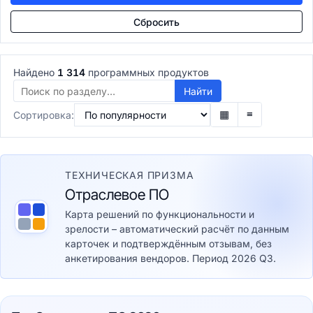
Управление талантами
Сбросить
Performance Management
Обучение персонала (LMS)
LMS-системы
Найдено
1 314
программных продуктов
LXP платформы
Корпоративные университеты
Найти
E-learning авторинг
▦
≡
Сортировка:
Расчёт зарплаты
Payroll системы
Управление льготами
HR-аналитика
ТЕХНИЧЕСКАЯ ПРИЗМА
Проекты и задачи
Отраслевое ПО
Управление проектами
Карта решений по функциональности и
PMO-системы
зрелости – автоматический расчёт по данным
Agile/Scrum инструменты
карточек и подтверждённым отзывам, без
Управление портфелями (PPM)
анкетирования вендоров. Период 2026 Q3.
Планирование ресурсов проектов
Задачи и таск-трекеры
Канбан-системы