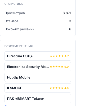
СТАТИСТИКА
Просмотров
8 871
Отзывов
3
Похожих решений
6
ПОХОЖИЕ РЕШЕНИЯ
Directum СЭД+
★
★
★
★
★
4.7
Electronika Security Manager
★
★
★
★
★
5.0
HopUp Mobile
IESMOKE
★
★
★
★
★
4.8
ПАК «ESMART Token»