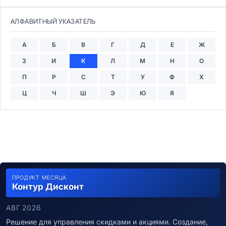
АЛФАВИТНЫЙ УКАЗАТЕЛЬ
А
Б
В
Г
Д
Е
Ж
З
И
К
Л
М
Н
О
П
Р
С
Т
У
Ф
Х
Ц
Ч
Ш
Э
Ю
Я
ПРОДУКТ МЕСЯЦА
Контур Дисконт
АВГ 2026
Решение для управления скидками и акциями. Создание,