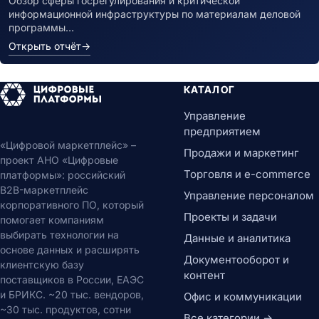
Обзор сферы госрегулирования и критической
информационной инфраструктуры по материалам деловой
программы…
Открыть отчёт
→
КАТАЛОГ
Управление
предприятием
«Цифровой маркетплейс» –
Продажи и маркетинг
проект АНО «Цифровые
Торговля и e-commerce
платформы»: российский
B2B-маркетплейс
Управление персоналом
корпоративного ПО, который
Проекты и задачи
помогает компаниям
выбирать технологии на
Данные и аналитика
основе данных и расширять
Документооборот и
клиентскую базу
контент
поставщиков в России, ЕАЭС
и БРИКС. ~20 тыс. вендоров,
Офис и коммуникации
~30 тыс. продуктов, сотни
Все категории →