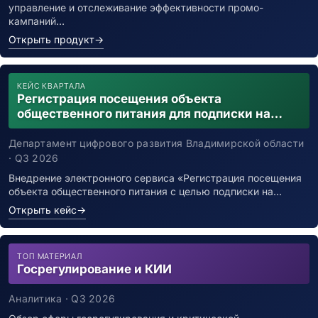
управление и отслеживание эффективности промо-
кампаний…
Открыть продукт
→
КЕЙС КВАРТАЛА
Регистрация посещения объекта
общественного питания для подписки на
уведомления о возможном контакте с
заболевшим новой коронавирусной
Департамент цифрового развития Владимирской области
инфекцией
· Q3 2026
Внедрение электронного сервиса «Регистрация посещения
объекта общественного питания с целью подписки на…
Открыть кейс
→
ТОП МАТЕРИАЛ
Госрегулирование и КИИ
Аналитика · Q3 2026