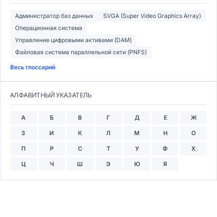
Администратор баз данных
SVGA (Super Video Graphics Array)
Операционная система
Управление цифровыми активами (DAM)
Файловая система параллельной сети (PNFS)
Весь глоссарий
АЛФАВИТНЫЙ УКАЗАТЕЛЬ
А
Б
В
Г
Д
Е
Ж
З
И
К
Л
М
Н
О
П
Р
С
Т
У
Ф
Х
Ц
Ч
Ш
Э
Ю
Я