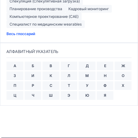
Спекуляция (Спекулятивная загрузка)
Планирование производства
Кадровый мониторинг
Компьютерное проектирование (CAE)
Специалист по медицинским wearables
Весь глоссарий
АЛФАВИТНЫЙ УКАЗАТЕЛЬ
А
Б
В
Г
Д
Е
Ж
З
И
К
Л
М
Н
О
П
Р
С
Т
У
Ф
Х
Ц
Ч
Ш
Э
Ю
Я