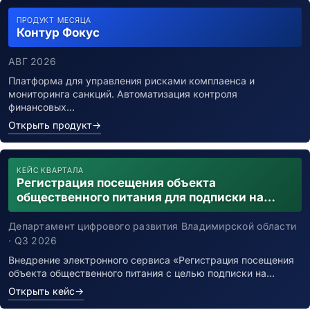
ПРОДУКТ МЕСЯЦА
Контур Фокус
АВГ 2026
Платформа для управления рисками комплаенса и
мониторинга санкций. Автоматизация контроля
финансовых…
Открыть продукт
→
КЕЙС КВАРТАЛА
Регистрация посещения объекта
общественного питания для подписки на
уведомления о возможном контакте с
заболевшим новой коронавирусной
Департамент цифрового развития Владимирской области
инфекцией
· Q3 2026
Внедрение электронного сервиса «Регистрация посещения
объекта общественного питания с целью подписки на…
Открыть кейс
→