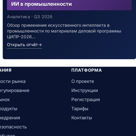
ИИ в промышленности
Аналитика · Q3 2026
Обзор применения искусственного интеллекта в
промышленности по материалам деловой программы
ЦИПР-2026…
Открыть отчёт
→
АНИЯ
ПЛАТФОРМА
ости рынка
О проекте
егулирование
Инструкции
ынок
Регистрация
родукты
Тарифы
недрения
Контакты
езопасность
обытия