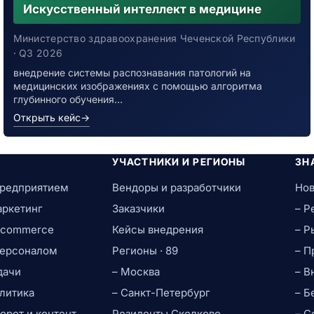
Искусственный интеллект в медицине
Министерство здравоохранения Чеченской Республики
· Q3 2026
внедрение системы распознавания патологий на
медицинских изображениях с помощью алгоритма
глубинного обучения…
Открыть кейс
→
УЧАСТНИКИ И РЕГИОНЫ
ЗН
предприятием
Вендоры и разработчики
Нов
аркетинг
Заказчики
– Р
e-commerce
Кейсы внедрения
– Р
персоналом
Регионы · 89
– П
дачи
– Москва
– В
литика
– Санкт-Петербург
– Б
рот и контент
Резиденты Сколково
– С