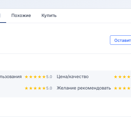
Похожие
Купить
Оставит
льзования
Цена/качество
★
★
★
★
★
5.0
★
★
★
★
Желание рекомендовать
★
★
★
★
★
5.0
★
★
★
★