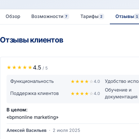
Обзор
Возможности
Тарифы
Отзывы
7
2
1
Отзывы клиентов
4.5
★
★
★
★
★
/ 5
Функциональность
Удобство испо
★
★
★
★
☆
4.0
Обучение и
Поддержка клиентов
★
★
★
★
☆
4.0
документация
В целом:
«bpmonline marketing»
Алексей Васильев
·
2 июля 2025