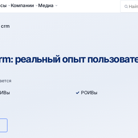
йсы
Компании
Медиа
Найти
 crm
rm: реальный опыт пользоват
ается
ИВы
РОИВы