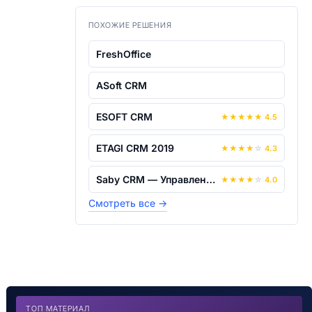
ПОХОЖИЕ РЕШЕНИЯ
FreshOffice
ASoft CRM
ESOFT CRM
★
★
★
★
★
4.5
ETAGI CRM 2019
★
★
★
★
☆
4.3
Saby CRM — Управление продажами
★
★
★
★
☆
4.0
Смотреть все
→
ТОП МАТЕРИАЛ