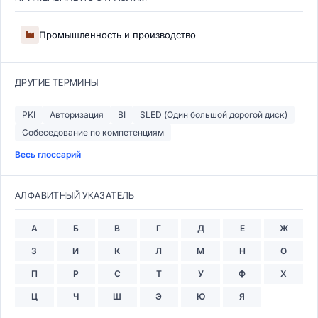
Промышленность и производство
ДРУГИЕ ТЕРМИНЫ
PKI
Авторизация
BI
SLED (Один большой дорогой диск)
Собеседование по компетенциям
Весь глоссарий
АЛФАВИТНЫЙ УКАЗАТЕЛЬ
А
Б
В
Г
Д
Е
Ж
З
И
К
Л
М
Н
О
П
Р
С
Т
У
Ф
Х
Ц
Ч
Ш
Э
Ю
Я