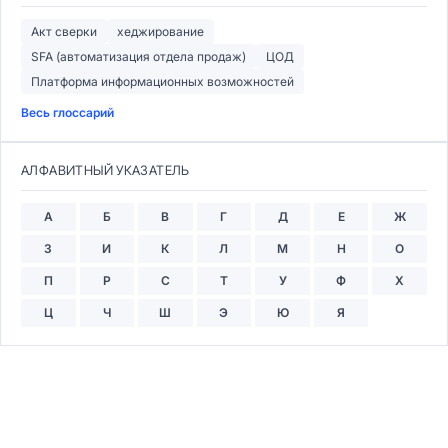
Акт сверки
хеджирование
SFA (автоматизация отдела продаж)
ЦОД
Платформа информационных возможностей
Весь глоссарий
АЛФАВИТНЫЙ УКАЗАТЕЛЬ
А
Б
В
Г
Д
Е
Ж
З
И
К
Л
М
Н
О
П
Р
С
Т
У
Ф
Х
Ц
Ч
Ш
Э
Ю
Я