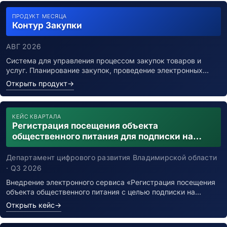
ПРОДУКТ МЕСЯЦА
Контур Закупки
АВГ 2026
Система для управления процессом закупок товаров и
услуг. Планирование закупок, проведение электронных…
Открыть продукт
→
КЕЙС КВАРТАЛА
Регистрация посещения объекта
общественного питания для подписки на
уведомления о возможном контакте с
заболевшим новой коронавирусной
Департамент цифрового развития Владимирской области
инфекцией
· Q3 2026
Внедрение электронного сервиса «Регистрация посещения
объекта общественного питания с целью подписки на…
Открыть кейс
→