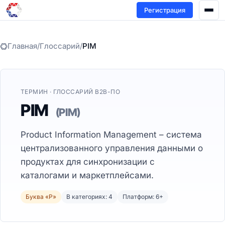
Регистрация
Главная
/
Глоссарий
/
PIM
ТЕРМИН · ГЛОССАРИЙ B2B-ПО
PIM
(PIM)
Product Information Management – система
централизованного управления данными о
продуктах для синхронизации с
каталогами и маркетплейсами.
Буква «P»
В категориях: 4
Платформ: 6+