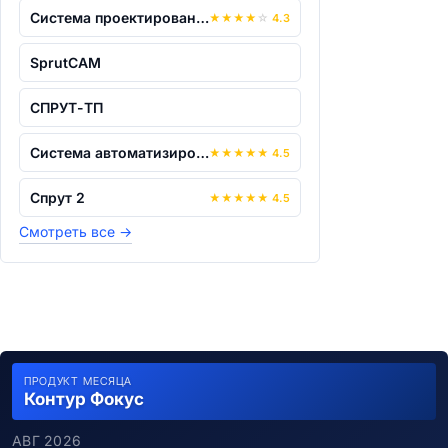
Система проектирования и расчета асинх...
★
★
★
★
☆
4.3
SprutCAM
СПРУТ-ТП
Система автоматизированного проектиров...
★
★
★
★
★
4.5
Спрут 2
★
★
★
★
★
4.5
Смотреть все
→
ПРОДУКТ МЕСЯЦА
Контур Фокус
АВГ 2026