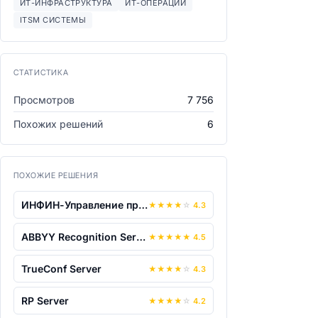
ИТ-ИНФРАСТРУКТУРА
ИТ-ОПЕРАЦИИ
ITSM СИСТЕМЫ
СТАТИСТИКА
Просмотров
7 756
Похожих решений
6
ПОХОЖИЕ РЕШЕНИЯ
ИНФИН-Управление предприятием
★
★
★
★
☆
4.3
ABBYY Recognition Server
★
★
★
★
★
4.5
TrueConf Server
★
★
★
★
☆
4.3
RP Server
★
★
★
★
☆
4.2