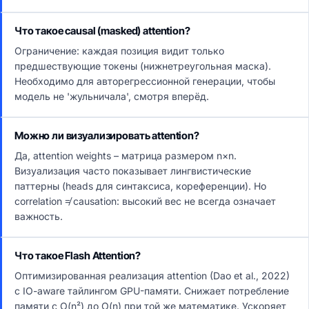
Что такое causal (masked) attention?
Ограничение: каждая позиция видит только
предшествующие токены (нижнетреугольная маска).
Необходимо для авторегрессионной генерации, чтобы
модель не 'жульничала', смотря вперёд.
Можно ли визуализировать attention?
Да, attention weights – матрица размером n×n.
Визуализация часто показывает лингвистические
паттерны (heads для синтаксиса, кореференции). Но
correlation ≠ causation: высокий вес не всегда означает
важность.
Что такое Flash Attention?
Оптимизированная реализация attention (Dao et al., 2022)
с IO-aware тайлингом GPU-памяти. Снижает потребление
памяти с O(n²) до O(n) при той же математике. Ускоряет