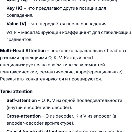
Key (K)
– что предлагают другие позиции для
совпадения.
Value (V)
– что передаётся после совпадения.
√d_k – масштабирующий коэффициент для стабилизации
градиентов.
Multi-Head Attention
– несколько параллельных head'ов с
разными проекциями Q, K, V. Каждый head
специализируется на своём типе зависимостей
(синтаксические, семантические, кореференциальные).
Результаты конкатенируются и проецируются.
Типы attention
Self-attention
– Q, K, V из одной последовательности
(внутри encoder или decoder).
Cross-attention
– Q из decoder, K и V из encoder (в
encoder-decoder архитектуре).
Causal (masked) attention
– в autoregressive decoder: