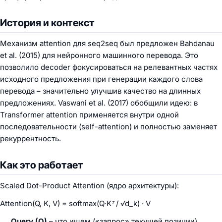
История и контекст
Механизм attention для seq2seq был предложен Bahdanau
et al. (2015) для нейронного машинного перевода. Это
позволило decoder фокусироваться на релевантных частях
исходного предложения при генерации каждого слова
перевода – значительно улучшив качество на длинных
предложениях. Vaswani et al. (2017) обобщили идею: в
Transformer attention применяется внутри одной
последовательности (self-attention) и полностью заменяет
рекуррентность.
Как это работает
Scaled Dot-Product Attention (ядро архитектуры):
Attention(Q, K, V) = softmax(Q·Kᵀ / √d_k) · V
Query (Q)
– что ищем («запрос» текущей позиции).