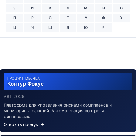
З
И
К
Л
М
Н
О
П
Р
С
Т
У
Ф
Х
Ц
Ч
Ш
Э
Ю
Я
ПРОДУКТ МЕСЯЦА
Контур Фокус
АВГ 2026
Платформа для управления рисками комплаенса и
мониторинга санкций. Автоматизация контроля
финансовых…
Открыть продукт
→