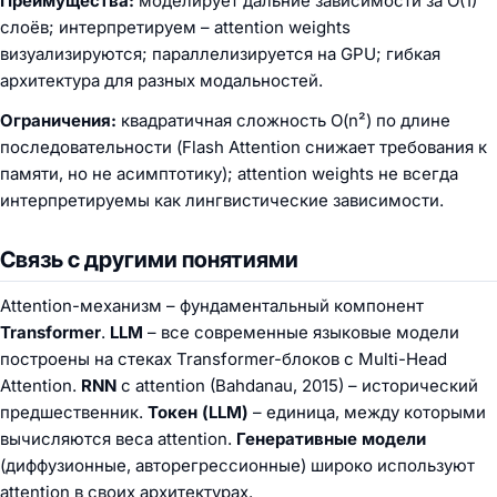
Преимущества:
моделирует дальние зависимости за O(1)
слоёв; интерпретируем – attention weights
визуализируются; параллелизируется на GPU; гибкая
архитектура для разных модальностей.
Ограничения:
квадратичная сложность O(n²) по длине
последовательности (Flash Attention снижает требования к
памяти, но не асимптотику); attention weights не всегда
интерпретируемы как лингвистические зависимости.
Связь с другими понятиями
Attention-механизм – фундаментальный компонент
Transformer
.
LLM
– все современные языковые модели
построены на стеках Transformer-блоков с Multi-Head
Attention.
RNN
с attention (Bahdanau, 2015) – исторический
предшественник.
Токен (LLM)
– единица, между которыми
вычисляются веса attention.
Генеративные модели
(диффузионные, авторегрессионные) широко используют
attention в своих архитектурах.