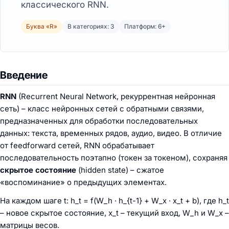
классического RNN.
Буква «R»
В категориях: 3
Платформ: 6+
Введение
RNN
(Recurrent Neural Network, рекуррентная нейронная
сеть) – класс нейронных сетей с обратными связями,
предназначенных для обработки последовательных
данных: текста, временных рядов, аудио, видео. В отличие
от feedforward сетей, RNN обрабатывает
последовательность поэтапно (токен за токеном), сохраняя
скрытое состояние
(hidden state) – сжатое
«воспоминание» о предыдущих элементах.
На каждом шаге t: h_t = f(W_h · h_{t-1} + W_x · x_t + b), где h_t
– новое скрытое состояние, x_t – текущий вход, W_h и W_x –
матрицы весов.