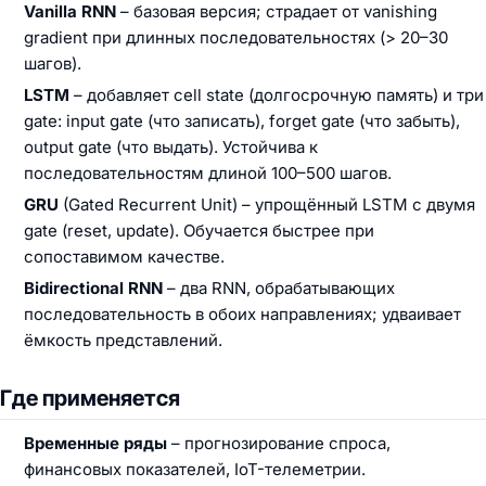
Vanilla RNN
– базовая версия; страдает от vanishing
gradient при длинных последовательностях (> 20–30
шагов).
LSTM
– добавляет cell state (долгосрочную память) и три
gate: input gate (что записать), forget gate (что забыть),
output gate (что выдать). Устойчива к
последовательностям длиной 100–500 шагов.
GRU
(Gated Recurrent Unit) – упрощённый LSTM с двумя
gate (reset, update). Обучается быстрее при
сопоставимом качестве.
Bidirectional RNN
– два RNN, обрабатывающих
последовательность в обоих направлениях; удваивает
ёмкость представлений.
Где применяется
Временные ряды
– прогнозирование спроса,
финансовых показателей, IoT-телеметрии.