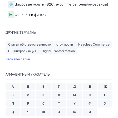
Цифровые услуги (B2C, e-commerce, онлайн-сервисы)
Финансы и финтех
ДРУГИЕ ТЕРМИНЫ
Статья об ответственности
стоимости
Headless Commerce
HR-цифровизация
Digital Transformation
Весь глоссарий
АЛФАВИТНЫЙ УКАЗАТЕЛЬ
А
Б
В
Г
Д
Е
Ж
З
И
К
Л
М
Н
О
П
Р
С
Т
У
Ф
Х
Ц
Ч
Ш
Э
Ю
Я