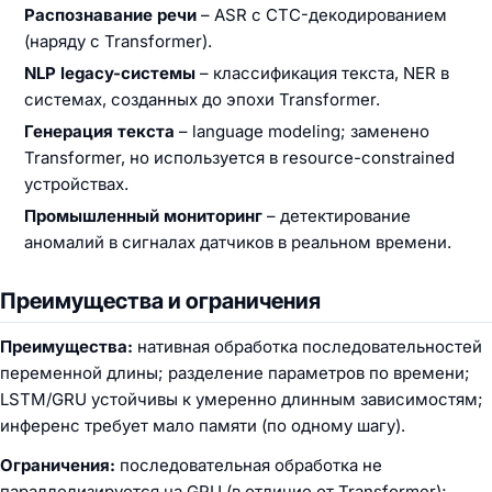
Распознавание речи
– ASR с CTC-декодированием
(наряду с Transformer).
NLP legacy-системы
– классификация текста, NER в
системах, созданных до эпохи Transformer.
Генерация текста
– language modeling; заменено
Transformer, но используется в resource-constrained
устройствах.
Промышленный мониторинг
– детектирование
аномалий в сигналах датчиков в реальном времени.
Преимущества и ограничения
Преимущества:
нативная обработка последовательностей
переменной длины; разделение параметров по времени;
LSTM/GRU устойчивы к умеренно длинным зависимостям;
инференс требует мало памяти (по одному шагу).
Ограничения:
последовательная обработка не
параллелизируется на GPU (в отличие от Transformer);