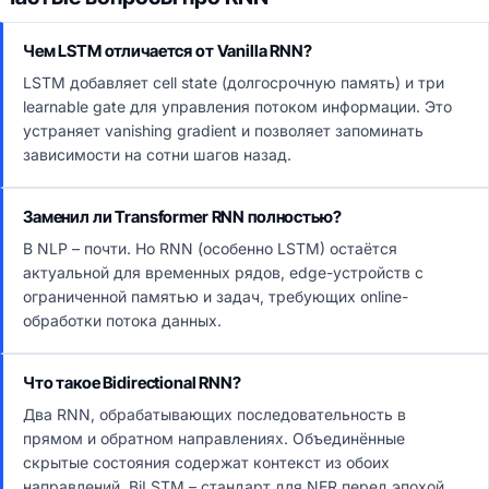
Чем LSTM отличается от Vanilla RNN?
LSTM добавляет cell state (долгосрочную память) и три
learnable gate для управления потоком информации. Это
устраняет vanishing gradient и позволяет запоминать
зависимости на сотни шагов назад.
Заменил ли Transformer RNN полностью?
В NLP – почти. Но RNN (особенно LSTM) остаётся
актуальной для временных рядов, edge-устройств с
ограниченной памятью и задач, требующих online-
обработки потока данных.
Что такое Bidirectional RNN?
Два RNN, обрабатывающих последовательность в
прямом и обратном направлениях. Объединённые
скрытые состояния содержат контекст из обоих
направлений. BiLSTM – стандарт для NER перед эпохой