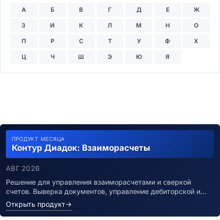
А
Б
В
Г
Д
Е
Ж
З
И
К
Л
М
Н
О
П
Р
С
Т
У
Ф
Х
Ц
Ч
Ш
Э
Ю
Я
ПРОДУКТ МЕСЯЦА
Контур Диадок: Взаиморасчеты
АВГ 2026
Решение для управления взаиморасчетами и сверкой
счетов. Выверка документов, управление дебиторской и…
Открыть продукт
→