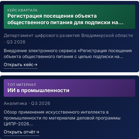
КЕЙС КВАРТАЛА
Регистрация посещения объекта
общественного питания для подписки на
уведомления о возможном контакте с
заболевшим новой коронавирусной
Департамент цифрового развития Владимирской области
инфекцией
· Q3 2026
Внедрение электронного сервиса «Регистрация посещения
объекта общественного питания с целью подписки на…
Открыть кейс
→
ТОП МАТЕРИАЛ
ИИ в промышленности
Аналитика · Q3 2026
Обзор применения искусственного интеллекта в
промышленности по материалам деловой программы
ЦИПР-2026…
Открыть отчёт
→