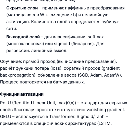
Скрытые слои
– применяют аффинные преобразования
(матрица весов W + смещение b) и нелинейную
активацию. Количество слоёв определяет «глубину»
сети.
Выходной слой
– для классификации: softmax
(многоклассовая) или sigmoid (бинарная). Для
регрессии: линейный выход.
Обучение: прямой проход (вычисление предсказания),
расчёт функции потерь (loss), обратный проход (gradient
backpropagation), обновление весов (SGD, Adam, AdamW).
Процесс повторяется на батчах данных.
Функции активации
ReLU (Rectified Linear Unit, max(0,x)) – стандарт для скрытых
слоёв благодаря простоте и отсутствию vanishing gradient.
GELU – используется в Transformer. Sigmoid/Tanh –
применяются в специфических архитектурах (LSTM,