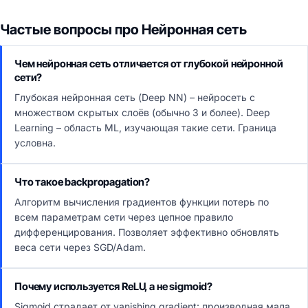
Частые вопросы про Нейронная сеть
Чем нейронная сеть отличается от глубокой нейронной
сети?
Глубокая нейронная сеть (Deep NN) – нейросеть с
множеством скрытых слоёв (обычно 3 и более). Deep
Learning – область ML, изучающая такие сети. Граница
условна.
Что такое backpropagation?
Алгоритм вычисления градиентов функции потерь по
всем параметрам сети через цепное правило
дифференцирования. Позволяет эффективно обновлять
веса сети через SGD/Adam.
Почему используется ReLU, а не sigmoid?
Sigmoid страдает от vanishing gradient: производная мала