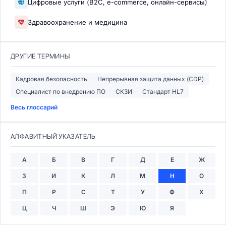
Цифровые услуги (B2C, e-commerce, онлайн-сервисы)
Здравоохранение и медицина
ДРУГИЕ ТЕРМИНЫ
Кадровая безопасность
Непрерывная защита данных (CDP)
Специалист по внедрению ПО
СКЗИ
Стандарт HL7
Весь глоссарий
АЛФАВИТНЫЙ УКАЗАТЕЛЬ
А
Б
В
Г
Д
Е
Ж
З
И
К
Л
М
Н
О
П
Р
С
Т
У
Ф
Х
Ц
Ч
Ш
Э
Ю
Я