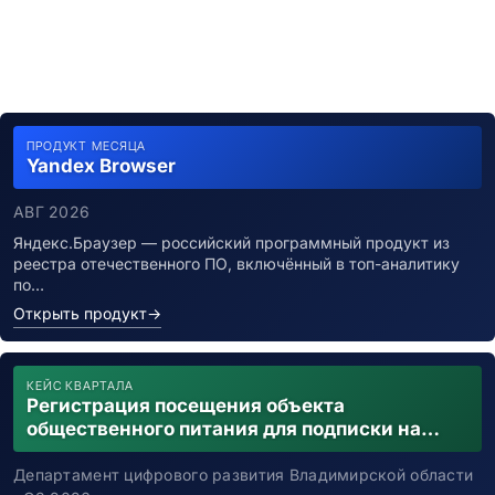
ПРОДУКТ МЕСЯЦА
Yandex Browser
АВГ 2026
Яндекс.Браузер — российский программный продукт из
реестра отечественного ПО, включённый в топ-аналитику
по…
Открыть продукт
→
КЕЙС КВАРТАЛА
Регистрация посещения объекта
общественного питания для подписки на
уведомления о возможном контакте с
заболевшим новой коронавирусной
Департамент цифрового развития Владимирской области