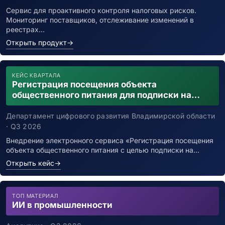
Сервис для проактивного контроля налоговых рисков.
Мониторинг поставщиков, отслеживание изменений в
реестрах…
Открыть продукт
→
КЕЙС КВАРТАЛА
Регистрация посещения объекта
общественного питания для подписки на
уведомления о возможном контакте с
заболевшим новой коронавирусной
Департамент цифрового развития Владимирской области
инфекцией
· Q3 2026
Внедрение электронного сервиса «Регистрация посещения
объекта общественного питания с целью подписки на…
Открыть кейс
→
ТОП МАТЕРИАЛ
ИИ в промышленности