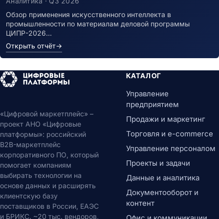
Аналитика · Q3 2026
Обзор применения искусственного интеллекта в
промышленности по материалам деловой программы
ЦИПР-2026…
Открыть отчёт
→
КАТАЛОГ
Управление
предприятием
«Цифровой маркетплейс» –
Продажи и маркетинг
проект АНО «Цифровые
Торговля и e-commerce
платформы»: российский
B2B-маркетплейс
Управление персоналом
корпоративного ПО, который
Проекты и задачи
помогает компаниям
выбирать технологии на
Данные и аналитика
основе данных и расширять
Документооборот и
клиентскую базу
контент
поставщиков в России, ЕАЭС
и БРИКС. ~20 тыс. вендоров,
Офис и коммуникации