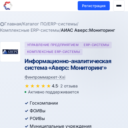
Регистрация
Главная
/
Каталог ПО
/
ERP-системы
/
Комплексные ERP-системы
/
АИАС Аверс:Мониторинг
УПРАВЛЕНИЕ ПРЕДПРИЯТИЕМ
ERP-СИСТЕМЫ
КОМПЛЕКСНЫЕ ERP-СИСТЕМЫ
Информационно-аналитическая
система «Аверс: Мониторинг»
Финпроммаркет-Xxi
★
★
★
★
★
4.5
· 2 отзыва
Активно поддерживается
Госкомпании
ФОИВы
РОИВы
Муниципальные учреждения