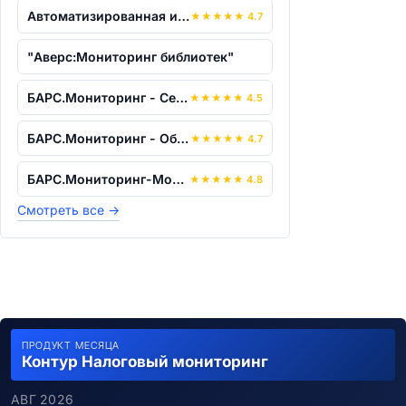
Автоматизированная информационно-анали...
★
★
★
★
★
4.7
"Аверс:Мониторинг библиотек"
БАРС.Мониторинг - Сельское хозяйство
★
★
★
★
★
4.5
БАРС.Мониторинг - Образование
★
★
★
★
★
4.7
БАРС.Мониторинг-Молодежная Политика, С...
★
★
★
★
★
4.8
Смотреть все
→
ПРОДУКТ МЕСЯЦА
Контур Налоговый мониторинг
АВГ 2026