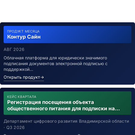
ПРОДУКТ МЕСЯЦА
Контур Сайн
АВГ 2026
Облачная платформа для юридически значимого
подписания документов электронной подписью с
поддержкой…
Открыть продукт
→
КЕЙС КВАРТАЛА
Регистрация посещения объекта
общественного питания для подписки на
уведомления о возможном контакте с
заболевшим новой коронавирусной
Департамент цифрового развития Владимирской области
инфекцией
· Q3 2026