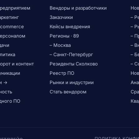
предприятием
Вендоры и разработчики
Нов
аркетинг
Заказчики
– Р
e-commerce
Кейсы внедрения
– Р
персоналом
Регионы · 89
– П
дачи
– Москва
– В
литика
– Санкт-Петербург
– Б
рот и контент
Резиденты Сколково
– С
уникации
Реестр ПО
Нов
и →
Рынки и индустрии
Ана
ность
Стать вендором
Сра
дного ПО
Ква
ПОЛИТИКА КОНФ