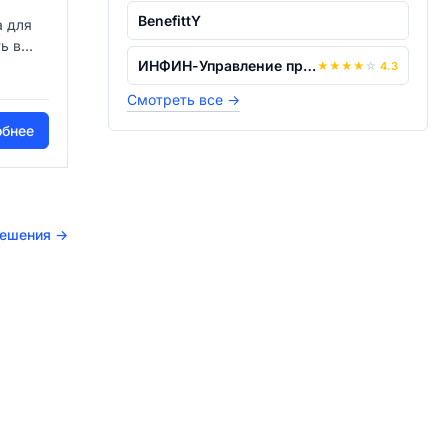
BenefittY
а для
 в...
ИНФИН-Управление предприятием
★
★
★
★
☆
4.3
Смотреть все
→
обнее
решения
→