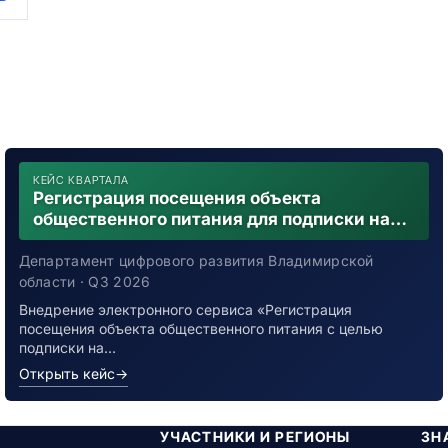
КЕЙС КВАРТАЛА
Регистрация посещения объекта
общественного питания для подписки на
уведомления о возможном контакте с
заболевшим новой коронавирусной
Департамент цифрового развития Владимирской
инфекцией
области · Q3 2026
Внедрение электронного сервиса «Регистрация
посещения объекта общественного питания с целью
подписки на…
Открыть кейс
→
УЧАСТНИКИ И РЕГИОНЫ
ЗН