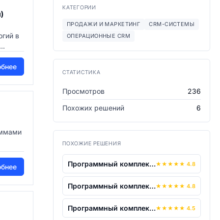
КАТЕГОРИИ
)
ПРОДАЖИ И МАРКЕТИНГ
CRM-СИСТЕМЫ
огий в
ОПЕРАЦИОННЫЕ CRM
..
обнее
СТАТИСТИКА
Просмотров
236
Похожих решений
6
аммами
ПОХОЖИЕ РЕШЕНИЯ
Программный комплекс автоматического р...
★
★
★
★
★
4.8
обнее
Программный комплекс автоматического р...
★
★
★
★
★
4.8
Программный комплекс голосовой биометр...
★
★
★
★
★
4.5