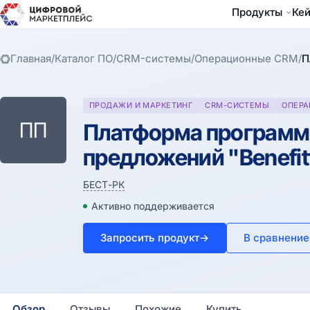
Продукты
Ке
Главная
/
Каталог ПО
/
CRM-системы
/
Операционные CRM
/
П
ПРОДАЖИ И МАРКЕТИНГ
CRM-СИСТЕМЫ
ОПЕРА
ПП
Платформа программ 
предложений "Benefit
БЕСТ-РК
Активно поддерживается
Запросить продукт
→
В сравнение
Обзор
Отзывы
Похожие
Купить