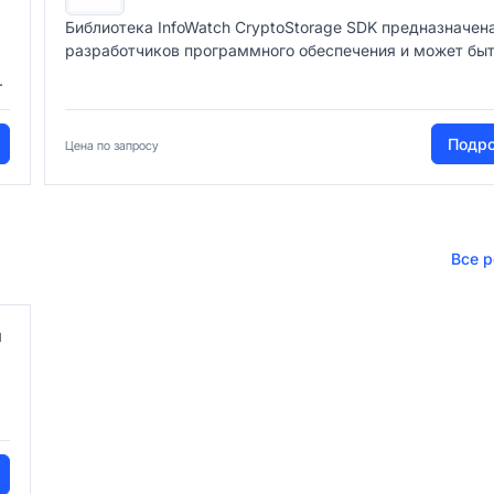
Библиотека InfoWatch CryptoStorage SDK предназначен
разработчиков программного обеспечения и может быть
.
Подр
Цена по запросу
Все 
я