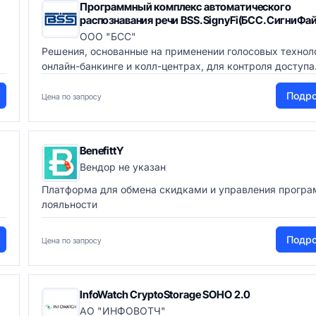
Программный комплекс автоматического
распознавания речи BSS.SignyFi(БСС.СигниФай
ООО "БСС"
Решения, основанные на применении голосовых технол
онлайн-банкинге и колл-центрах, для контроля доступа.
Подр
Цена по запросу
BenefittY
Вендор не указан
Платформа для обмена скидками и управления прогр
лояльности
Подр
Цена по запросу
InfoWatch CryptoStorage SОНО 2.0
АО "ИНФОВОТЧ"