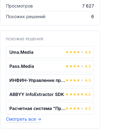
Просмотров
7 627
Похожих решений
6
ПОХОЖИЕ РЕШЕНИЯ
Uma.Media
★
★
★
★
☆
4.2
Pass.Media
★
★
★
★
☆
4.3
ИНФИН-Управление предприятием
★
★
★
★
☆
4.3
ABBYY InfoExtractor SDK
★
★
★
★
★
4.5
Расчетная система "ПрайсПлан"
★
★
★
★
☆
4.2
Смотреть все
→