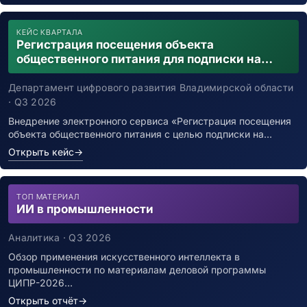
КЕЙС КВАРТАЛА
Регистрация посещения объекта
общественного питания для подписки на
уведомления о возможном контакте с
заболевшим новой коронавирусной
Департамент цифрового развития Владимирской области
инфекцией
· Q3 2026
Внедрение электронного сервиса «Регистрация посещения
объекта общественного питания с целью подписки на…
Открыть кейс
→
ТОП МАТЕРИАЛ
ИИ в промышленности
Аналитика · Q3 2026
Обзор применения искусственного интеллекта в
промышленности по материалам деловой программы
ЦИПР-2026…
Открыть отчёт
→