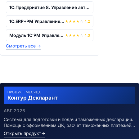
1С:Предприятие 8. Управление автотранс...
1С:ERP+PM Управление проектной организ...
★
★
★
★
☆
4.2
Модуль 1C:PM Управление проектами для...
★
★
★
★
☆
4.3
Смотреть все
→
ПРОДУКТ МЕСЯЦА
Контур Декларант
АВГ 2026
Система для подготовки и подачи таможенных деклараций.
Помощь с оформлением ДК, расчет таможенных платежей…
Открыть продукт
→