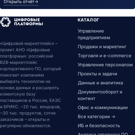
Открыть отчёт
→
КАТАЛОГ
Управление
предприятием
«Цифровой маркетплейс» –
Продажи и маркетинг
проект АНО «Цифровые
Торговля и e-commerce
платформы»: российский
B2B-маркетплейс
Управление персоналом
корпоративного ПО, который
Проекты и задачи
помогает компаниям
выбирать технологии на
Данные и аналитика
основе данных и расширять
Документооборот и
клиентскую базу
контент
поставщиков в России, ЕАЭС
и БРИКС. ~20 тыс. вендоров,
Офис и коммуникации
~30 тыс. продуктов, сотни
Все категории →
заказчиков – открыты и
ИБ и безопасность
регулярно обновляются.
Аналоги западного ПО