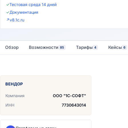
✓
Тестовая среда 14 дней
✓
Документация
↗
v8.1c.ru
Обзор
Возможности
Тарифы
Кейсы
85
4
6
ВЕНДОР
Компания
ООО "1С-СОФТ"
ИНН
7730643014