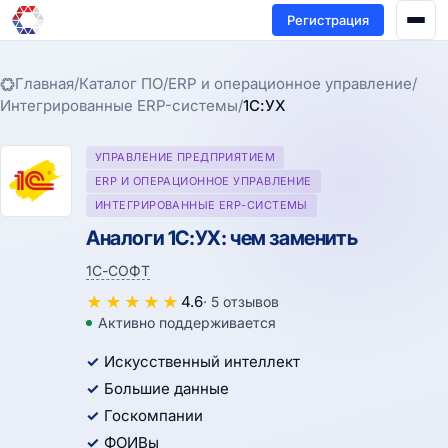
Регистрация
Главная
/
Каталог ПО
/
ERP и операционное управление
/
Интегрированные ERP-системы
/
1С:УХ
УПРАВЛЕНИЕ ПРЕДПРИЯТИЕМ
ERP И ОПЕРАЦИОННОЕ УПРАВЛЕНИЕ
ИНТЕГРИРОВАННЫЕ ERP-СИСТЕМЫ
Аналоги 1С:УХ: чем заменить
1С-СОФТ
★
★
★
★
★
4.6
· 5 отзывов
Активно поддерживается
Искусственный интеллект
Большие данные
Госкомпании
ФОИВы