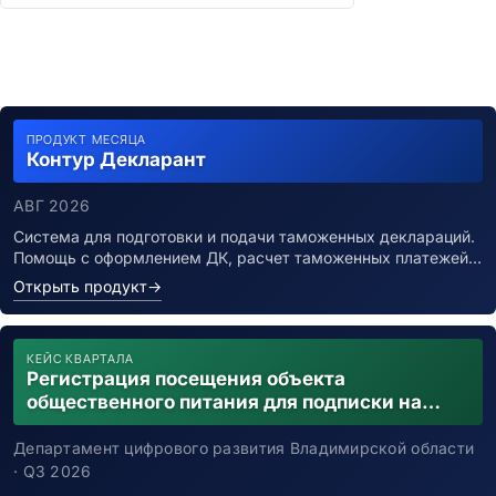
ПРОДУКТ МЕСЯЦА
Контур Декларант
АВГ 2026
Система для подготовки и подачи таможенных деклараций.
Помощь с оформлением ДК, расчет таможенных платежей…
Открыть продукт
→
КЕЙС КВАРТАЛА
Регистрация посещения объекта
общественного питания для подписки на
уведомления о возможном контакте с
заболевшим новой коронавирусной
Департамент цифрового развития Владимирской области
инфекцией
· Q3 2026