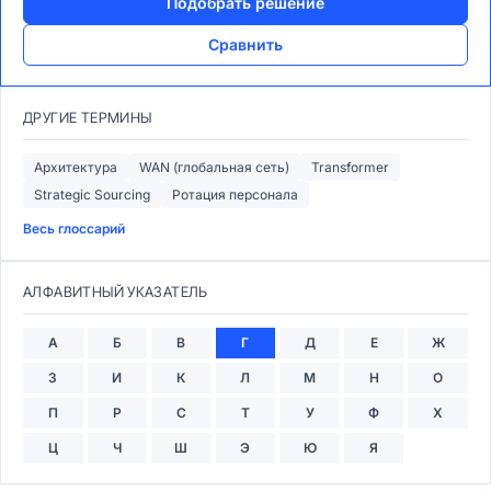
Подобрать решение
Сравнить
ДРУГИЕ ТЕРМИНЫ
Архитектура
WAN (глобальная сеть)
Transformer
Strategic Sourcing
Ротация персонала
Весь глоссарий
АЛФАВИТНЫЙ УКАЗАТЕЛЬ
А
Б
В
Г
Д
Е
Ж
З
И
К
Л
М
Н
О
П
Р
С
Т
У
Ф
Х
Ц
Ч
Ш
Э
Ю
Я