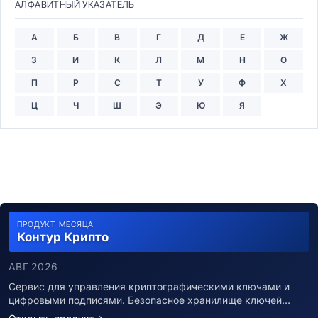
АЛФАВИТНЫЙ УКАЗАТЕЛЬ
А
Б
В
Г
Д
Е
Ж
З
И
К
Л
М
Н
О
П
Р
С
Т
У
Ф
Х
Ц
Ч
Ш
Э
Ю
Я
ПРОДУКТ МЕСЯЦА
Контур Крипто
АВГ 2026
Сервис для управления криптографическими ключами и
цифровыми подписями. Безопасное хранилище ключей…