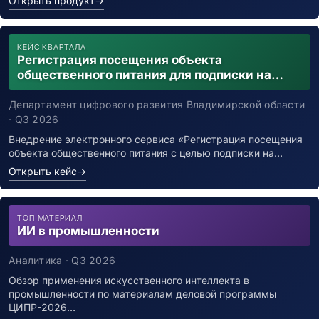
Открыть продукт
→
КЕЙС КВАРТАЛА
Регистрация посещения объекта
общественного питания для подписки на
уведомления о возможном контакте с
заболевшим новой коронавирусной
Департамент цифрового развития Владимирской области
инфекцией
· Q3 2026
Внедрение электронного сервиса «Регистрация посещения
объекта общественного питания с целью подписки на…
Открыть кейс
→
ТОП МАТЕРИАЛ
ИИ в промышленности
Аналитика · Q3 2026
Обзор применения искусственного интеллекта в
промышленности по материалам деловой программы
ЦИПР-2026…