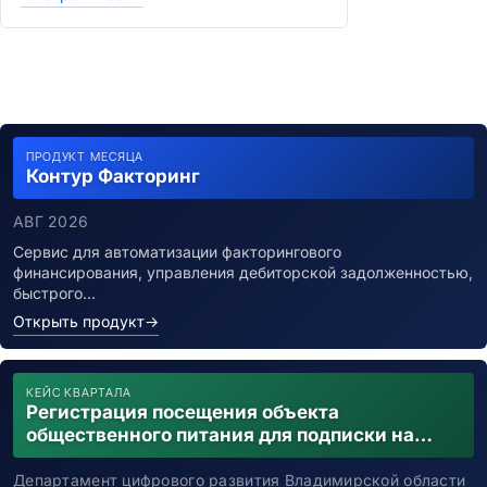
ПРОДУКТ МЕСЯЦА
Контур Факторинг
АВГ 2026
Сервис для автоматизации факторингового
финансирования, управления дебиторской задолженностью,
быстрого…
Открыть продукт
→
КЕЙС КВАРТАЛА
Регистрация посещения объекта
общественного питания для подписки на
уведомления о возможном контакте с
заболевшим новой коронавирусной
Департамент цифрового развития Владимирской области