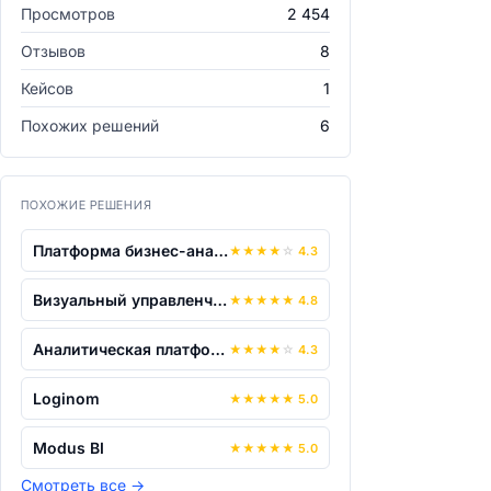
Просмотров
2 454
Отзывов
8
Кейсов
1
Похожих решений
6
ПОХОЖИЕ РЕШЕНИЯ
Платформа бизнес-аналитики «Alpha BI»
★
★
★
★
☆
4.3
Визуальный управленческий контроль L...
★
★
★
★
★
4.8
Аналитическая платформа Visiology 2.0
★
★
★
★
☆
4.3
Loginom
★
★
★
★
★
5.0
Modus BI
★
★
★
★
★
5.0
Смотреть все
→