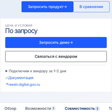
Запросить продукт
→
В сравнение
ЦЕНА И УСЛОВИЯ
По запросу
Запросить демо
→
Связаться с вендором
Подключим к вендору за 1–2 дня
✓
Документация
↗
reestr.digital.gov.ru
Обзор
Возможности
Совместимость
Т
7
1