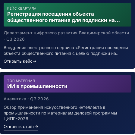
КЕЙС КВАРТАЛА
Регистрация посещения объекта
общественного питания для подписки на
уведомления о возможном контакте с
заболевшим новой коронавирусной
Департамент цифрового развития Владимирской области
инфекцией
· Q3 2026
Внедрение электронного сервиса «Регистрация посещения
объекта общественного питания с целью подписки на…
Открыть кейс
→
ТОП МАТЕРИАЛ
ИИ в промышленности
Аналитика · Q3 2026
Обзор применения искусственного интеллекта в
промышленности по материалам деловой программы
ЦИПР-2026…
Открыть отчёт
→