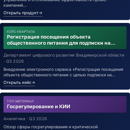
кампаний…
Открыть продукт
→
КЕЙС КВАРТАЛА
Регистрация посещения объекта
общественного питания для подписки на
уведомления о возможном контакте с
заболевшим новой коронавирусной
Департамент цифрового развития Владимирской области
инфекцией
· Q3 2026
Внедрение электронного сервиса «Регистрация посещения
объекта общественного питания с целью подписки на…
Открыть кейс
→
ТОП МАТЕРИАЛ
Госрегулирование и КИИ
Аналитика · Q3 2026
Обзор сферы госрегулирования и критической