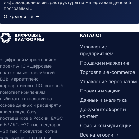
информационной инфраструктуры по материалам деловой
программы…
Открыть отчёт
→
КАТАЛОГ
Управление
предприятием
«Цифровой маркетплейс» –
Продажи и маркетинг
проект АНО «Цифровые
Торговля и e-commerce
платформы»: российский
B2B-маркетплейс
Управление персоналом
корпоративного ПО, который
Проекты и задачи
помогает компаниям
выбирать технологии на
Данные и аналитика
основе данных и расширять
Документооборот и
клиентскую базу
контент
поставщиков в России, ЕАЭС
и БРИКС. ~20 тыс. вендоров,
Офис и коммуникации
~30 тыс. продуктов, сотни
Все категории →
заказчиков – открыты и