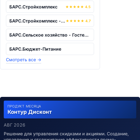
БАРС.Стройкомплекс
★
★
★
★
★
4.5
БАРС.Стройкомплекс - КапСтрой
★
★
★
★
★
4.7
БАРС.Сельское хозяйство - Гостехнадзор
БАРС.Бюджет-Питание
Смотреть все
→
ПРОДУКТ МЕСЯЦА
Контур Дисконт
АВГ 2026
Решение для управления скидками и акциями. Создание,
управление и отслеживание эффективности промо-