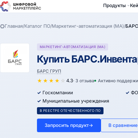
Продукты
Ке
Главная
/
Каталог ПО
/
Маркетинг-автоматизация (MA)
/
БАРС
МАРКЕТИНГ-АВТОМАТИЗАЦИЯ (MA)
Купить БАРС.Инвентар
БАРС ГРУП
★
★
★
★
☆
4.3
· 3 отзыва
Активно поддержи
Госкомпании
ФО
Муниципальные учреждения
В РЕЕСТРЕ ОТЕЧЕСТВЕННОГО ПО
Запросить продукт
→
В сравнение