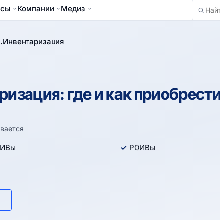
йсы
Компании
Медиа
Найти
.Инвентаризация
изация: где и как приобрест
вается
ИВы
РОИВы