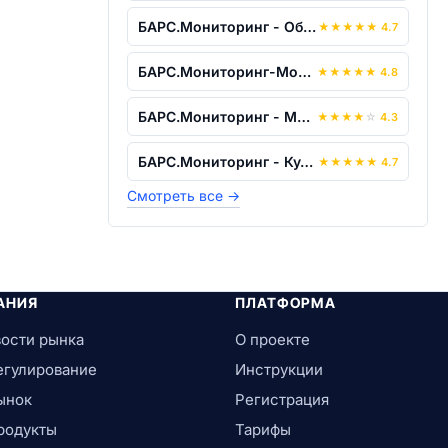
БАРС.Мониторинг - Образование
★
★
★
★
★
4.7
БАРС.Мониторинг-Молодежная Политика, С...
★
★
★
★
★
4.8
БАРС.Мониторинг - Медицинское Страхова...
★
★
★
★
☆
4.3
БАРС.Мониторинг - Культура
★
★
★
★
★
4.7
Смотреть все
→
АНИЯ
ПЛАТФОРМА
ости рынка
О проекте
егулирование
Инструкции
ынок
Регистрация
родукты
Тарифы