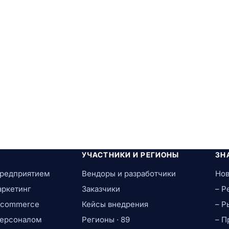
УЧАСТНИКИ И РЕГИОНЫ
ЗН
предприятием
Вендоры и разработчики
Нов
аркетинг
Заказчики
– Р
e-commerce
Кейсы внедрения
– Р
персоналом
Регионы · 89
– П