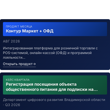
ПРОДУКТ МЕСЯЦА
Контур Маркет + ОФД
АВГ 2026
Интегрированная платформа для розничной торговли с
POS-системой, онлайн-кассой (ОФД) и программой
лояльности…
Открыть продукт
→
КЕЙС КВАРТАЛА
Регистрация посещения объекта
общественного питания для подписки на
уведомления о возможном контакте с
заболевшим новой коронавирусной
Департамент цифрового развития Владимирской области
инфекцией
· Q3 2026