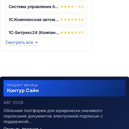
Система управления базами данных «Ред...
★
★
★
★
☆
4.3
1С:Комплексная автоматизация 8
★
★
★
★
★
5.0
1С-Битрикс24 (Компания)
★
★
★
★
★
4.5
Смотреть все
→
ПРОДУКТ МЕСЯЦА
Контур Сайн
АВГ 2026
Облачная платформа для юридически значимого
подписания документов электронной подписью с
поддержкой…
Открыть продукт
→