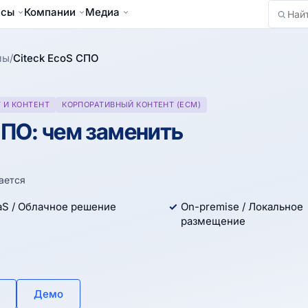
йсы
Компании
Медиа
Найти
мы
/
Citeck EcoS СПО
 И КОНТЕНТ
КОРПОРАТИВНЫЙ КОНТЕНТ (ECM)
СПО: чем заменить
ается
aS / Облачное решение
On-premise / Локальное
размещение
Демо