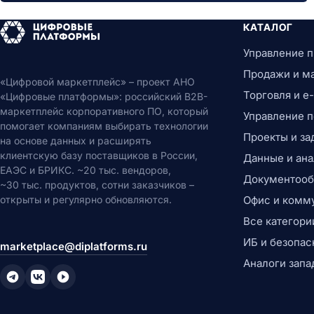
КАТАЛОГ
Управление 
Продажи и м
«Цифровой маркетплейс» – проект АНО
Торговля и 
«Цифровые платформы»: российский B2B-
маркетплейс корпоративного ПО, который
Управление 
помогает компаниям выбирать технологии
Проекты и за
на основе данных и расширять
клиентскую базу поставщиков в России,
Данные и ана
ЕАЭС и БРИКС. ~20 тыс. вендоров,
Документообо
~30 тыс. продуктов, сотни заказчиков –
открыты и регулярно обновляются.
Офис и комм
Все категори
ИБ и безопас
marketplace@diplatforms.ru
Аналоги запа