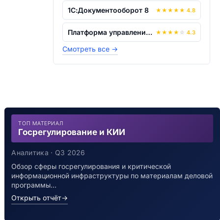
1С:Документооборот 8
★
★
★
★
★
4.8
Платформа управления документами и биз...
★
★
★
★
☆
4.3
Смотреть все
→
ТОП МАТЕРИАЛ
Госрегулирование и КИИ
Аналитика · Q3 2026
Обзор сферы госрегулирования и критической
информационной инфраструктуры по материалам деловой
программы…
Открыть отчёт
→