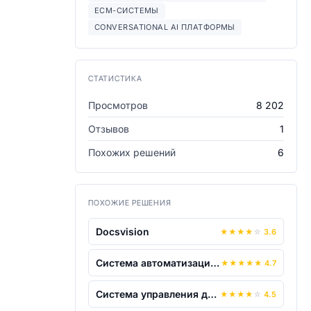
ECM-СИСТЕМЫ
CONVERSATIONAL AI ПЛАТФОРМЫ
СТАТИСТИКА
Просмотров
8 202
Отзывов
1
Похожих решений
6
ПОХОЖИЕ РЕШЕНИЯ
Docsvision
★
★
★
★
☆
3.6
Система автоматизации делопроизводства...
★
★
★
★
★
4.7
Система управления документами и задач...
★
★
★
★
☆
4.5