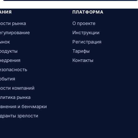
АНИЯ
ПЛАТФОРМА
ости рынка
О проекте
егулирование
Инструкции
ынок
Регистрация
родукты
Тарифы
недрения
Контакты
езопасность
обытия
ости компаний
литика рынка
внения и бенчмарки
дранты зрелости