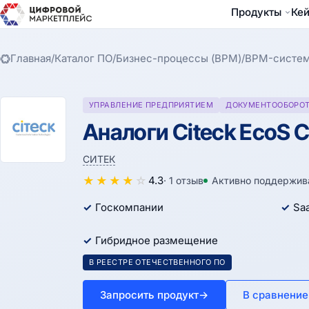
Продукты
Ке
Главная
/
Каталог ПО
/
Бизнес-процессы (BPM)
/
BPM-систе
УПРАВЛЕНИЕ ПРЕДПРИЯТИЕМ
ДОКУМЕНТООБОРОТ
Аналоги Citeck EcoS 
СИТЕК
★
★
★
★
☆
4.3
· 1 отзыв
Активно поддержив
Госкомпании
Sa
Гибридное размещение
В РЕЕСТРЕ ОТЕЧЕСТВЕННОГО ПО
Запросить продукт
→
В сравнение