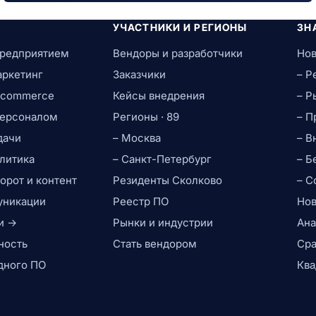
УЧАСТНИКИ И РЕГИОНЫ
ЗН
предприятием
Вендоры и разработчики
Нов
аркетинг
Заказчики
– Р
e-commerce
Кейсы внедрения
– Р
персоналом
Регионы · 89
– П
дачи
– Москва
– В
литика
– Санкт-Петербург
– Б
рот и контент
Резиденты Сколково
– С
уникации
Реестр ПО
Нов
и →
Рынки и индустрии
Ана
ность
Стать вендором
Сра
дного ПО
Ква