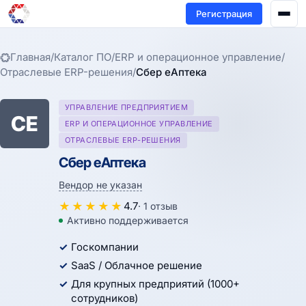
Регистрация
Главная
/
Каталог ПО
/
ERP и операционное управление
/
Отраслевые ERP-решения
/
Сбер eАптека
УПРАВЛЕНИЕ ПРЕДПРИЯТИЕМ
СE
ERP И ОПЕРАЦИОННОЕ УПРАВЛЕНИЕ
ОТРАСЛЕВЫЕ ERP-РЕШЕНИЯ
Сбер eАптека
Вендор не указан
★
★
★
★
★
4.7
· 1 отзыв
Активно поддерживается
Госкомпании
SaaS / Облачное решение
Для крупных предприятий (1000+
сотрудников)