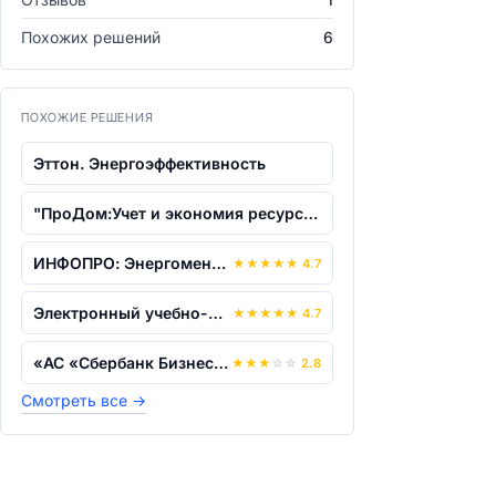
Похожих решений
6
ПОХОЖИЕ РЕШЕНИЯ
Эттон. Энергоэффективность
"ПроДом:Учет и экономия ресурсов"
ИНФОПРО: Энергоменеджмент
★
★
★
★
★
4.7
Электронный учебно-методический компле...
★
★
★
★
★
4.7
«АС «Сбербанк Бизнес»», версия 2.0.
★
★
★
☆
☆
2.8
Смотреть все
→