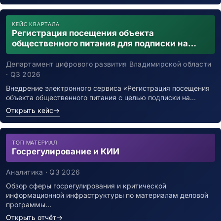
КЕЙС КВАРТАЛА
Регистрация посещения объекта
общественного питания для подписки на
уведомления о возможном контакте с
заболевшим новой коронавирусной
Департамент цифрового развития Владимирской области
инфекцией
· Q3 2026
Внедрение электронного сервиса «Регистрация посещения
объекта общественного питания с целью подписки на…
Открыть кейс
→
ТОП МАТЕРИАЛ
Госрегулирование и КИИ
Аналитика · Q3 2026
Обзор сферы госрегулирования и критической
информационной инфраструктуры по материалам деловой
программы…
Открыть отчёт
→