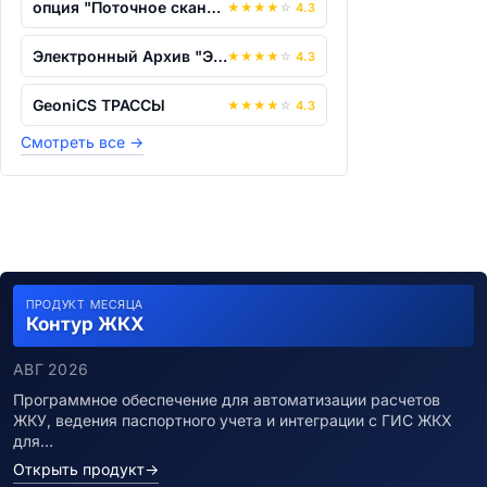
опция "Поточное сканирование" для сист...
★
★
★
★
☆
4.3
Электронный Архив "ЭТЛАС"
★
★
★
★
☆
4.3
GeoniCS ТРАССЫ
★
★
★
★
☆
4.3
Смотреть все
→
ПРОДУКТ МЕСЯЦА
Контур ЖКХ
АВГ 2026
Программное обеспечение для автоматизации расчетов
ЖКУ, ведения паспортного учета и интеграции с ГИС ЖКХ
для…
Открыть продукт
→