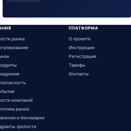
АНИЯ
ПЛАТФОРМА
ости рынка
О проекте
егулирование
Инструкции
ынок
Регистрация
родукты
Тарифы
недрения
Контакты
езопасность
обытия
ости компаний
литика рынка
внения и бенчмарки
дранты зрелости