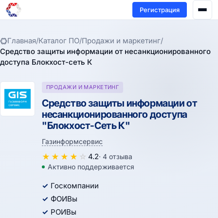
Регистрация
Главная
/
Каталог ПО
/
Продажи и маркетинг
/
Средство защиты информации от несанкционированного
доступа Блокхост-сеть К
ПРОДАЖИ И МАРКЕТИНГ
Средство защиты информации от
несанкционированного доступа
"Блокхост-Сеть К"
Газинформсервис
★
★
★
★
☆
4.2
· 4 отзыва
Активно поддерживается
Госкомпании
ФОИВы
РОИВы