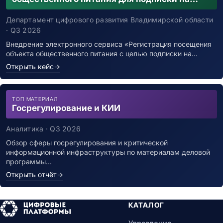
уведомления о возможном контакте с
заболевшим новой коронавирусной
Департамент цифрового развития Владимирской области
инфекцией
· Q3 2026
Внедрение электронного сервиса «Регистрация посещения
объекта общественного питания с целью подписки на…
Открыть кейс
→
ТОП МАТЕРИАЛ
Госрегулирование и КИИ
Аналитика · Q3 2026
Обзор сферы госрегулирования и критической
информационной инфраструктуры по материалам деловой
программы…
Открыть отчёт
→
КАТАЛОГ