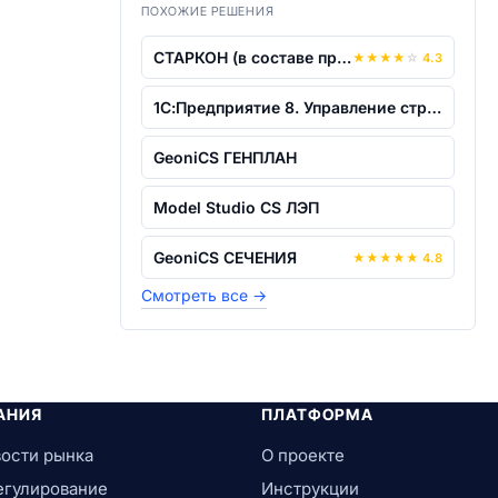
ПОХОЖИЕ РЕШЕНИЯ
СТАРКОН (в составе программ STARK ES,...
★
★
★
★
☆
4.3
1С:Предприятие 8. Управление строитель...
GeoniCS ГЕНПЛАН
Model Studio CS ЛЭП
GeoniCS СЕЧЕНИЯ
★
★
★
★
★
4.8
Смотреть все
→
АНИЯ
ПЛАТФОРМА
ости рынка
О проекте
егулирование
Инструкции