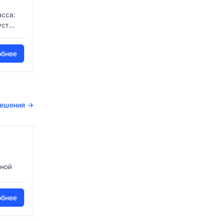
сса:
ст...
обнее
решения
→
нной
обнее