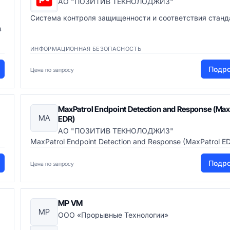
АО "ПОЗИТИВ ТЕКНОЛОДЖИЗ"
Система контроля защищенности и соответствия стан
в
ИНФОРМАЦИОННАЯ БЕЗОПАСНОСТЬ
Подр
Цена по запросу
MaxPatrol Endpoint Detection and Response (Max
MA
EDR)
АО "ПОЗИТИВ ТЕКНОЛОДЖИЗ"
MaxPatrol Endpoint Detection and Response (MaxPatrol E
Подр
Цена по запросу
MP VM
MP
ООО «Прорывные Технологии»