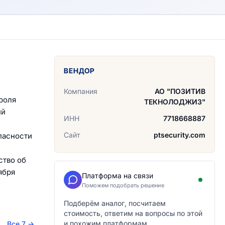
ВЕНДОР
Компания
АО "ПОЗИТИВ
роля
ТЕКНОЛОДЖИЗ"
ий
ИНН
7718668887
Сайт
ptsecurity.com
пасности
тво об
ября
Платформа на связи
Поможем подобрать решение
Подберём аналог, посчитаем
стоимость, ответим на вопросы по этой
и похожим платформам.
Все 7
→