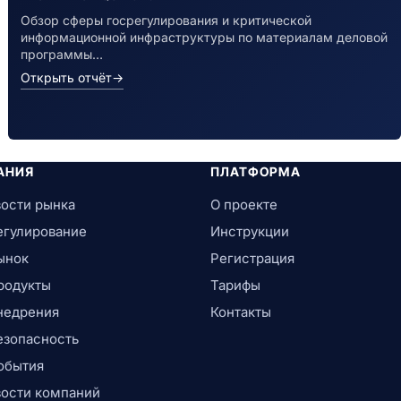
Обзор сферы госрегулирования и критической
информационной инфраструктуры по материалам деловой
программы…
Открыть отчёт
→
АНИЯ
ПЛАТФОРМА
ости рынка
О проекте
егулирование
Инструкции
ынок
Регистрация
родукты
Тарифы
недрения
Контакты
езопасность
обытия
ости компаний