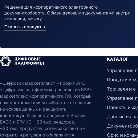
Решение для корпоративного электронного
документооборота. Обмен деловыми документами внутри
компании, между…
Открыть продукт
→
КАТАЛОГ
Управление 
Продажи и м
«Цифровой маркетплейс» – проект АНО
Торговля и 
«Цифровые платформы»: российский B2B-
маркетплейс корпоративного ПО, который
Управление 
помогает компаниям выбирать технологии
Проекты и за
на основе данных и расширять
клиентскую базу поставщиков в России,
Данные и ана
ЕАЭС и БРИКС. ~20 тыс. вендоров,
Документообо
~30 тыс. продуктов, сотни заказчиков –
открыты и регулярно обновляются.
Офис и комм