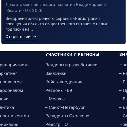
заболевшим новой коронавирусной
Департамент цифрового развития Владимирской
инфекцией
области · Q3 2026
Внедрение электронного сервиса «Регистрация
посещения объекта общественного питания с целью
подписки на…
Открыть кейс
→
УЧАСТНИКИ И РЕГИОНЫ
ЗН
предприятием
Вендоры и разработчики
Нов
аркетинг
Заказчики
– Р
e-commerce
Кейсы внедрения
– Р
персоналом
Регионы · 89
– П
дачи
– Москва
– В
литика
– Санкт-Петербург
– Б
рот и контент
Резиденты Сколково
– С
уникации
Реестр ПО
Нов