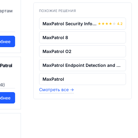
дартам
ПОХОЖИЕ РЕШЕНИЯ
MaxPatrol Security Information and Eve...
★
★
★
★
☆
4.2
MaxPatrol 8
обнее
MaxPatrol O2
Patrol
MaxPatrol Endpoint Detection and Respo...
MaxPatrol
DR)
Смотреть все
→
обнее