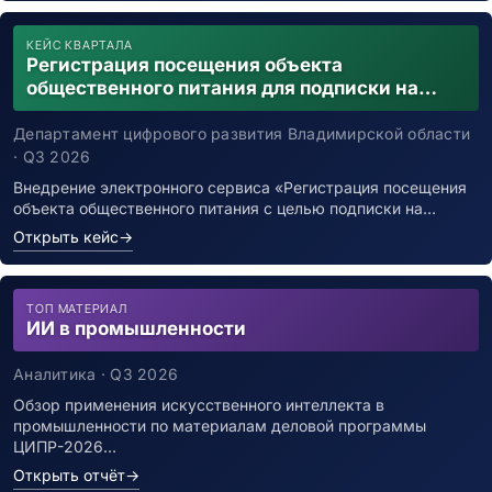
КЕЙС КВАРТАЛА
Регистрация посещения объекта
общественного питания для подписки на
уведомления о возможном контакте с
заболевшим новой коронавирусной
Департамент цифрового развития Владимирской области
инфекцией
· Q3 2026
Внедрение электронного сервиса «Регистрация посещения
объекта общественного питания с целью подписки на…
Открыть кейс
→
ТОП МАТЕРИАЛ
ИИ в промышленности
Аналитика · Q3 2026
Обзор применения искусственного интеллекта в
промышленности по материалам деловой программы
ЦИПР-2026…
Открыть отчёт
→