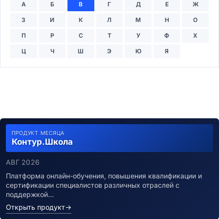
А
Б
В
Г
Д
Е
Ж
З
И
К
Л
М
Н
О
П
Р
С
Т
У
Ф
Х
Ц
Ч
Ш
Э
Ю
Я
ПРОДУКТ МЕСЯЦА
Контур.Школа
АВГ 2026
Платформа онлайн-обучения, повышения квалификации и
сертификации специалистов различных отраслей с
поддержкой…
Открыть продукт
→