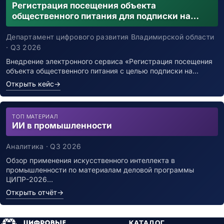
Регистрация посещения объекта
общественного питания для подписки на
уведомления о возможном контакте с
заболевшим новой коронавирусной
Департамент цифрового развития Владимирской области
инфекцией
· Q3 2026
Внедрение электронного сервиса «Регистрация посещения
объекта общественного питания с целью подписки на…
Открыть кейс
→
ТОП МАТЕРИАЛ
ИИ в промышленности
Аналитика · Q3 2026
Обзор применения искусственного интеллекта в
промышленности по материалам деловой программы
ЦИПР-2026…
Открыть отчёт
→
КАТАЛОГ