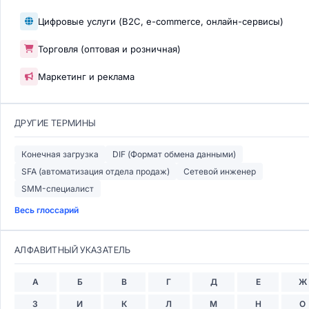
Цифровые услуги (B2C, e-commerce, онлайн-сервисы)
Торговля (оптовая и розничная)
Маркетинг и реклама
ДРУГИЕ ТЕРМИНЫ
Конечная загрузка
DIF (Формат обмена данными)
SFA (автоматизация отдела продаж)
Сетевой инженер
SMM-специалист
Весь глоссарий
АЛФАВИТНЫЙ УКАЗАТЕЛЬ
А
Б
В
Г
Д
Е
Ж
З
И
К
Л
М
Н
О