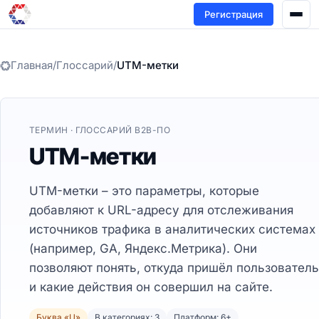
Регистрация
Главная
/
Глоссарий
/
UTM-метки
ТЕРМИН · ГЛОССАРИЙ B2B-ПО
UTM-метки
UTM-метки – это параметры, которые
добавляют к URL-адресу для отслеживания
источников трафика в аналитических системах
(например, GA, Яндекс.Метрика). Они
позволяют понять, откуда пришёл пользователь
и какие действия он совершил на сайте.
Буква «U»
В категориях: 3
Платформ: 6+