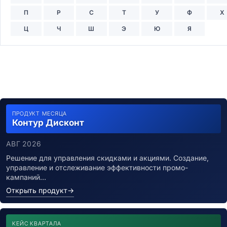
П
Р
С
Т
У
Ф
Х
Ц
Ч
Ш
Э
Ю
Я
ПРОДУКТ МЕСЯЦА
Контур Дисконт
АВГ 2026
Решение для управления скидками и акциями. Создание,
управление и отслеживание эффективности промо-
кампаний…
Открыть продукт
→
КЕЙС КВАРТАЛА