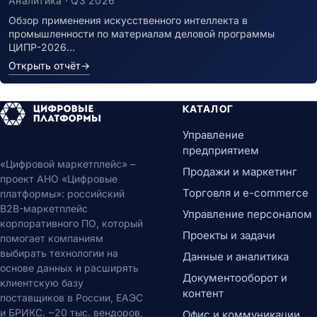
Аналитика · Q3 2026
Обзор применения искусственного интеллекта в
промышленности по материалам деловой программы
ЦИПР-2026…
Открыть отчёт
→
КАТАЛОГ
Управление
предприятием
«Цифровой маркетплейс» –
Продажи и маркетинг
проект АНО «Цифровые
Торговля и e-commerce
платформы»: российский
B2B-маркетплейс
Управление персоналом
корпоративного ПО, который
Проекты и задачи
помогает компаниям
выбирать технологии на
Данные и аналитика
основе данных и расширять
Документооборот и
клиентскую базу
контент
поставщиков в России, ЕАЭС
и БРИКС. ~20 тыс. вендоров,
Офис и коммуникации