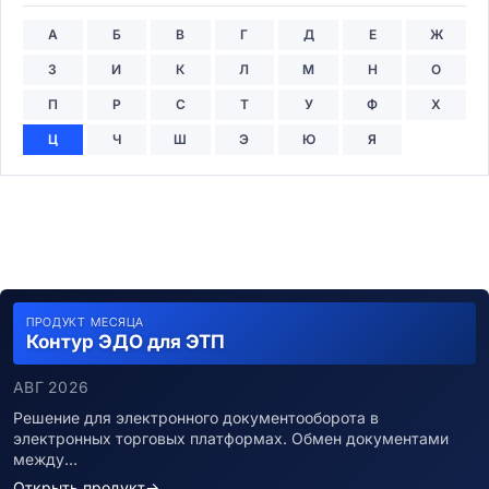
А
Б
В
Г
Д
Е
Ж
З
И
К
Л
М
Н
О
П
Р
С
Т
У
Ф
Х
Ц
Ч
Ш
Э
Ю
Я
ПРОДУКТ МЕСЯЦА
Контур ЭДО для ЭТП
АВГ 2026
Решение для электронного документооборота в
электронных торговых платформах. Обмен документами
между…
Открыть продукт
→