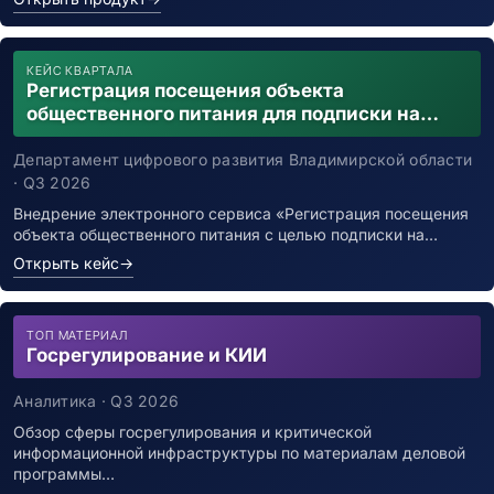
КЕЙС КВАРТАЛА
Регистрация посещения объекта
общественного питания для подписки на
уведомления о возможном контакте с
заболевшим новой коронавирусной
Департамент цифрового развития Владимирской области
инфекцией
· Q3 2026
Внедрение электронного сервиса «Регистрация посещения
объекта общественного питания с целью подписки на…
Открыть кейс
→
ТОП МАТЕРИАЛ
Госрегулирование и КИИ
Аналитика · Q3 2026
Обзор сферы госрегулирования и критической
информационной инфраструктуры по материалам деловой
программы…