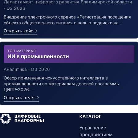
заболевшим новой коронавирусной
Департамент цифрового развития Владимирской области
инфекцией
· Q3 2026
Внедрение электронного сервиса «Регистрация посещения
объекта общественного питания с целью подписки на…
Открыть кейс
→
ТОП МАТЕРИАЛ
ИИ в промышленности
Аналитика · Q3 2026
Обзор применения искусственного интеллекта в
промышленности по материалам деловой программы
ЦИПР-2026…
Открыть отчёт
→
КАТАЛОГ
Управление
предприятием