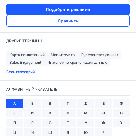
Подобрать решение
Сравнить
ДРУГИЕ ТЕРМИНЫ
Карта компетенций
Магнитометр
Суверенитет данных
Sales Engagement
Инженер по хранилищам данных
Весь глоссарий
АЛФАВИТНЫЙ УКАЗАТЕЛЬ
А
Б
В
Г
Д
Е
Ж
З
И
К
Л
М
Н
О
П
Р
С
Т
У
Ф
Х
Ц
Ч
Ш
Э
Ю
Я