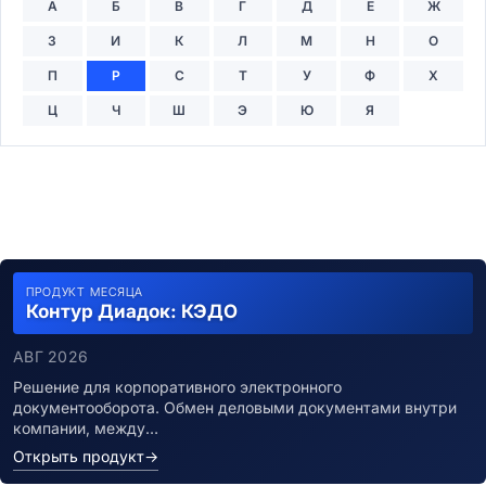
А
Б
В
Г
Д
Е
Ж
З
И
К
Л
М
Н
О
П
Р
С
Т
У
Ф
Х
Ц
Ч
Ш
Э
Ю
Я
ПРОДУКТ МЕСЯЦА
Контур Диадок: КЭДО
АВГ 2026
Решение для корпоративного электронного
документооборота. Обмен деловыми документами внутри
компании, между…
Открыть продукт
→