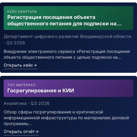
КЕЙС КВАРТАЛА
Регистрация посещения объекта
общественного питания для подписки на
уведомления о возможном контакте с
заболевшим новой коронавирусной
Департамент цифрового развития Владимирской области
инфекцией
· Q3 2026
Внедрение электронного сервиса «Регистрация посещения
объекта общественного питания с целью подписки на…
Открыть кейс
→
ТОП МАТЕРИАЛ
Госрегулирование и КИИ
Аналитика · Q3 2026
Обзор сферы госрегулирования и критической
информационной инфраструктуры по материалам деловой
программы…
Открыть отчёт
→