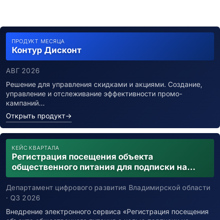
ПРОДУКТ МЕСЯЦА
Контур Дисконт
АВГ 2026
Решение для управления скидками и акциями. Создание,
управление и отслеживание эффективности промо-
кампаний…
Открыть продукт
→
КЕЙС КВАРТАЛА
Регистрация посещения объекта
общественного питания для подписки на
уведомления о возможном контакте с
заболевшим новой коронавирусной
Департамент цифрового развития Владимирской области
инфекцией
· Q3 2026
Внедрение электронного сервиса «Регистрация посещения