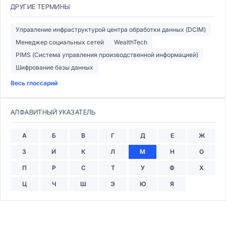
ДРУГИЕ ТЕРМИНЫ
Управление инфраструктурой центра обработки данных (DCIM)
Менеджер социальных сетей
WealthTech
PIMS (Система управления производственной информацией)
Шифрование базы данных
Весь глоссарий
АЛФАВИТНЫЙ УКАЗАТЕЛЬ
А
Б
В
Г
Д
Е
Ж
З
И
К
Л
М
Н
О
П
Р
С
Т
У
Ф
Х
Ц
Ч
Ш
Э
Ю
Я