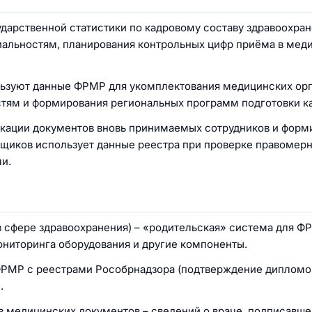
арственной статистики по кадровому составу здравоохран
иальностям, планирования контрольных цифр приёма в мед
ьзуют данные ФРМР для укомплектования медицинских орг
тям и формирования региональных программ подготовки к
кации документов вновь принимаемых сотрудников и форм
вщиков использует данные реестра при проверке правомер
и.
 сфере здравоохранения) – «родительская» система для Ф
ниторинга оборудования и другие компоненты.
РМР с реестрами Рособрнадзора (подтверждение дипломо
.
 медицинских документов – сведений о враче, подписавше