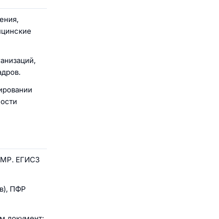
ения,
ицинские
анизаций,
адров.
ировании
ности
РМР. ЕГИСЗ
в), ПФР
м документ: