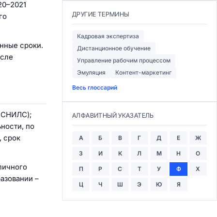
20–2021
ДРУГИЕ ТЕРМИНЫ
го
Кадровая экспертиза
нные сроки.
Дистанционное обучение
исле
Управление рабочим процессом
Эмуляция
Контент-маркетинг
Весь глоссарий
 СНИЛС);
АЛФАВИТНЫЙ УКАЗАТЕЛЬ
ности, по
, срок
А
Б
В
Г
Д
Е
Ж
З
И
К
Л
М
Н
О
личного
П
Р
С
Т
У
Ф
Х
азовании –
Ц
Ч
Ш
Э
Ю
Я