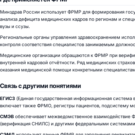
Минздрав России использует ФРМР для формирования госуд
анализа дефицита медицинских кадров по регионам и спец
вузы и ссузы.
Региональные органы управления здравоохранением испол
контроля соответствия специалистов занимаемым должнос
Медицинские организации обращаются к ФРМР при верифи
внутренней кадровой отчётности. Ряд медицинских страхо
оказания медицинской помощи конкретными специалистам
Связь с другими понятиями
ЕГИСЗ
(Единая государственная информационная система в
включает также ФРМО, регистры пациентов, подсистему мо
СМЭВ
обеспечивает межведомственное взаимодействие Ф
(верификация СНИЛС) и другими федеральными системами
СЭМД
использует данные ФРМР для заполнения реквизитов