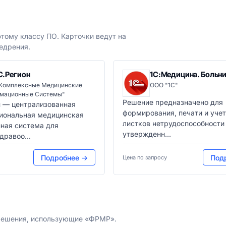
тому классу ПО. Карточки ведут на
едрения.
.Регион
1С:Медицина. Больн
Комплексные Медицинские
ООО "1С"
мационные Системы"
Решение предназначено для
 — централизованная
формирования, печати и уче
гиональная медицинская
листков нетрудоспособности
ная система для
утвержденн...
дравоо...
Подробнее →
Под
Цена по запросу
 решения, использующие «ФРМР».