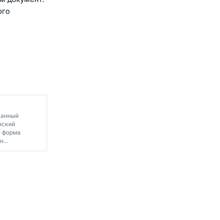
ого
ванный
нский
я форма
...