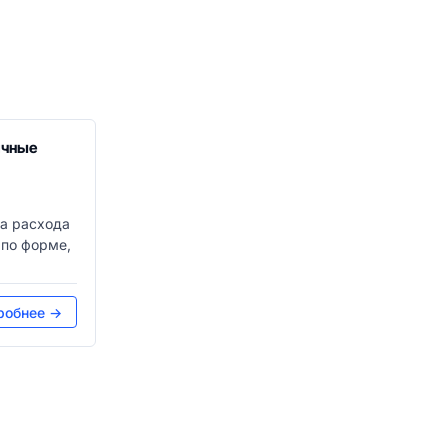
ичные
та расхода
 по форме,
робнее →