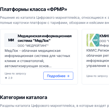
Платформы класса «ФРМР»
Решения из каталога Цифрового маркетплейса, относящиеся к э
полные карточки платформ с тарифами, обзорами и кейсами вн
Медицинская информационная
КМИС
МИ
система "МедЛок"
ООО "
Инфор
ООО "МЕДРЕЙТИНГ"
КМИС.Регион
МедЛок - облачная медицинская
облачная ре
информационная система для частных
информацион
клиник и стоматологий,
управления з
автоматизирующая основ...
Цена по запросу
Подробнее →
Цена по запросу
★ 2.9
Категории каталога
Разделы каталога Цифрового маркетплейса, в которые входят