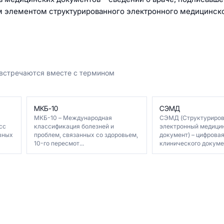
м элементом структурированного электронного медицинск
 встречаются вместе с термином
МКБ-10
СЭМД
МКБ-10 – Международная
СЭМД (Структуриро
сс
классификация болезней и
электронный медици
вных
проблем, связанных со здоровьем,
документ) – цифрова
10-го пересмот...
клинического докумен