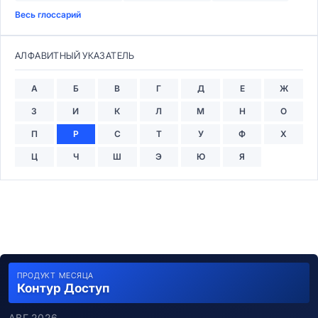
Весь глоссарий
АЛФАВИТНЫЙ УКАЗАТЕЛЬ
А
Б
В
Г
Д
Е
Ж
З
И
К
Л
М
Н
О
П
Р
С
Т
У
Ф
Х
Ц
Ч
Ш
Э
Ю
Я
ПРОДУКТ МЕСЯЦА
Контур Доступ
АВГ 2026