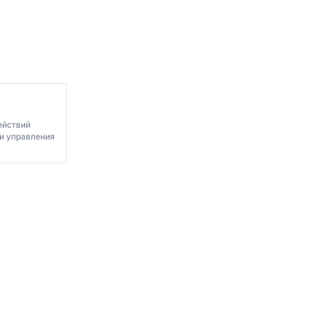
ействий
ти управления