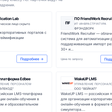
едрения.
ication Lab
ПО FriendWork Recrui
ПF
ческое лицо скрыто
ИТ-ИНФРАСТРУКТУРА
ФРЭНДВОРК
корпоративных порталов с
FriendWork Recruiter — обла
геймификации
система для автоматизации 
поддерживающая импорт ре
30+ и...
Подробнее →
Под
Цена по запросу
платформа Edbee
WakeUP LMS
ВЛЕНИЕ ПЕРСОНАЛОМ
УПРАВЛЕНИЕ ПЕРСОНАЛ
"ЭЛЕКОД"
ООО "ВЕЙКАП"
сийская LMS-платформа
WakeUP LMS — российская 
ции онлайн-обучения в
для организации корпоратив
ом и образовательном
онлайн-обучения в формате 
симулятора....