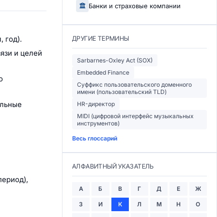
Банки и страховые компании
 год).
ДРУГИЕ ТЕРМИНЫ
язи и целей
Sarbarnes-Oxley Act (SOX)
Embedded Finance
о
Суффикс пользовательского доменного
имени (пользовательский TLD)
альные
HR-директор
MIDI (цифровой интерфейс музыкальных
инструментов)
Весь глоссарий
АЛФАВИТНЫЙ УКАЗАТЕЛЬ
период),
А
Б
В
Г
Д
Е
Ж
З
И
К
Л
М
Н
О