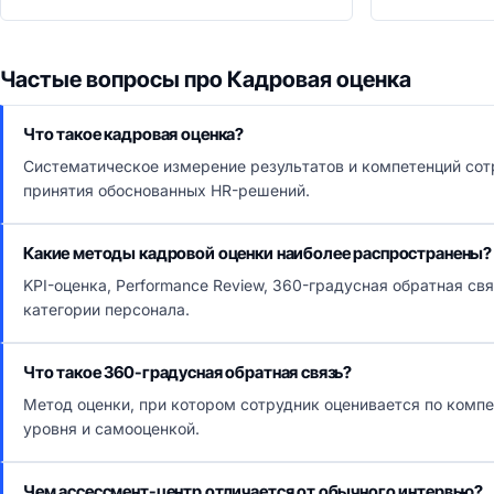
Частые вопросы про Кадровая оценка
Что такое кадровая оценка?
Систематическое измерение результатов и компетенций сот
принятия обоснованных HR-решений.
Какие методы кадровой оценки наиболее распространены?
KPI-оценка, Performance Review, 360-градусная обратная св
категории персонала.
Что такое 360-градусная обратная связь?
Метод оценки, при котором сотрудник оценивается по компе
уровня и самооценкой.
Чем ассессмент-центр отличается от обычного интервью?