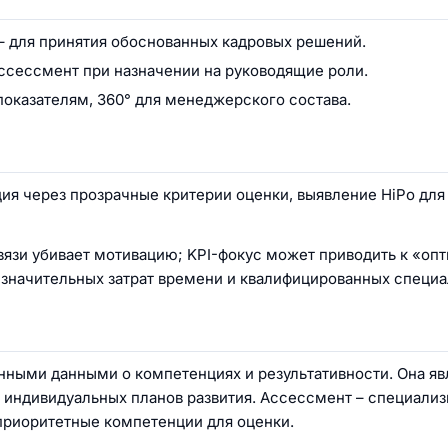
– для принятия обоснованных кадровых решений.
ассессмент при назначении на руководящие роли.
показателям, 360° для менеджерского состава.
ия через прозрачные критерии оценки, выявление HiPo для
вязи убивает мотивацию; KPI-фокус может приводить к «оп
 значительных затрат времени и квалифицированных специа
нными данными о компетенциях и результативности. Она яв
и
индивидуальных планов развития
.
Ассессмент
– специали
риоритетные компетенции для оценки.