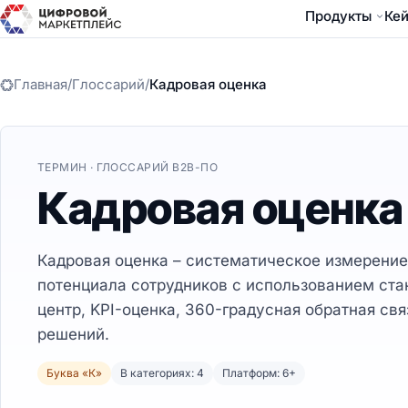
Продукты
Ке
Главная
/
Глоссарий
/
Кадровая оценка
ТЕРМИН · ГЛОССАРИЙ B2B-ПО
Кадровая оценк
Кадровая оценка – систематическое измерение
потенциала сотрудников с использованием ста
центр, KPI-оценка, 360-градусная обратная св
решений.
Буква «К»
В категориях: 4
Платформ: 6+