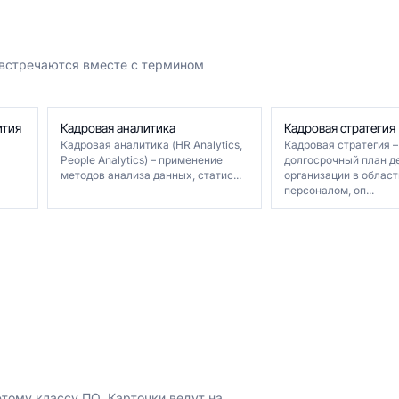
 встречаются вместе с термином
ития
Кадровая аналитика
Кадровая стратегия
Кадровая аналитика (HR Analytics,
Кадровая стратегия –
People Analytics) – применение
долгосрочный план д
методов анализа данных, статис...
организации в облас
персоналом, оп...
тому классу ПО. Карточки ведут на