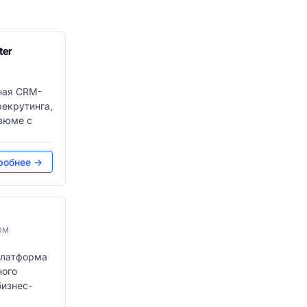
ter
чная CRM-
рекрутинга,
зюме с
робнее →
ОМ
платформа
ного
бизнес-