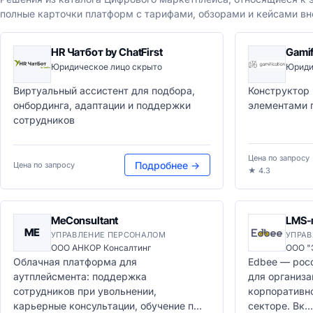
полные карточки платформ с тарифами, обзорами и кейсами вн
HR Чатбот by ChatFirst
Gamif
Юридическое лицо скрыто
Юриди
Виртуальный ассистент для подбора,
Конструктор 
онбординга, адаптации и поддержки
элементами 
сотрудников
Цена по запросу
Подробнее →
Цена по запросу
★ 4.3
MeConsultant
LMS-
ME
УПРАВЛЕНИЕ ПЕРСОНАЛОМ
УПРА
ООО АНКОР Консалтинг
ООО 
Облачная платформа для
Edbee — рос
аутплейсмента: поддержка
для организа
сотрудников при увольнении,
корпоративн
карьерные консультации, обучение п...
секторе. Вк...