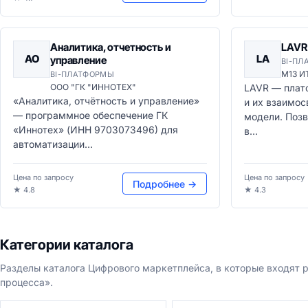
Аналитика, отчетность и
LAVR
АО
LA
управление
BI-ПЛ
М13 И
BI-ПЛАТФОРМЫ
ООО "ГК "ИННОТЕХ"
LAVR — плат
«Аналитика, отчётность и управление»
и их взаимос
— программное обеспечение ГК
модели. Позв
«Иннотех» (ИНН 9703073496) для
в...
автоматизации...
Цена по запросу
Цена по запросу
Подробнее →
★ 4.8
★ 4.3
Категории каталога
Разделы каталога Цифрового маркетплейса, в которые входят
процесса».