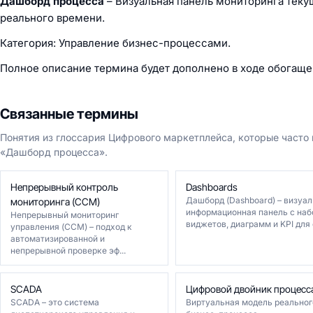
Дашборд процесса
– Визуальная панель мониторинга теку
реального времени.
Категория: Управление бизнес-процессами.
Полное описание термина будет дополнено в ходе обогаще
Связанные термины
Понятия из глоссария Цифрового маркетплейса, которые часто
«Дашборд процесса».
Непрерывный контроль
Dashboards
Дашборд (Dashboard) – визуа
мониторинга (CCM)
информационная панель с на
Непрерывный мониторинг
виджетов, диаграмм и KPI для о
управления (CCM) – подход к
автоматизированной и
непрерывной проверке эф...
SCADA
Цифровой двойник процесс
SCADA – это система
Виртуальная модель реальног