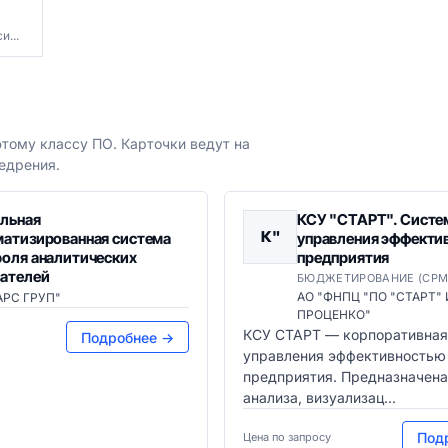
...
тому классу ПО. Карточки ведут на
едрения.
льная
КСУ "СТАРТ". Систе
К"
матизированная система
управления эффекти
роля аналитических
предприятия
зателей
БЮДЖЕТИРОВАНИЕ (CPM
АО "ФНПЦ "ПО "СТАРТ" И
АРС ГРУП"
ПРОЦЕНКО"
КСУ СТАРТ — корпоративная
Подробнее →
управления эффективностью
предприятия. Предназначена
анализа, визуализац...
Под
Цена по запросу