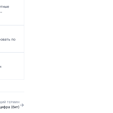
етные
 –
ровать по
и
ЩИЙ ТЕРМИН
→
цифра (бит)