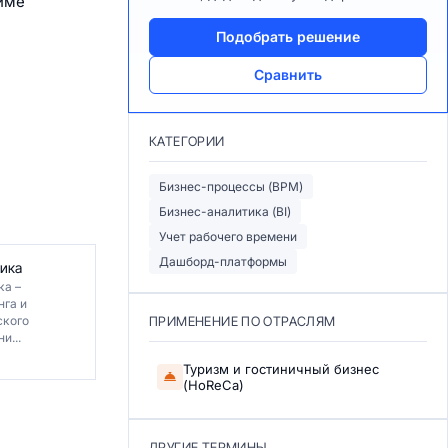
жиме
Подобрать решение
Сравнить
КАТЕГОРИИ
Бизнес-процессы (BPM)
Бизнес-аналитика (BI)
Учет рабочего времени
Дашборд-платформы
ика
ка –
нга и
ского
ПРИМЕНЕНИЕ ПО ОТРАСЛЯМ
и...
Туризм и гостиничный бизнес
(HoReCa)
ДРУГИЕ ТЕРМИНЫ