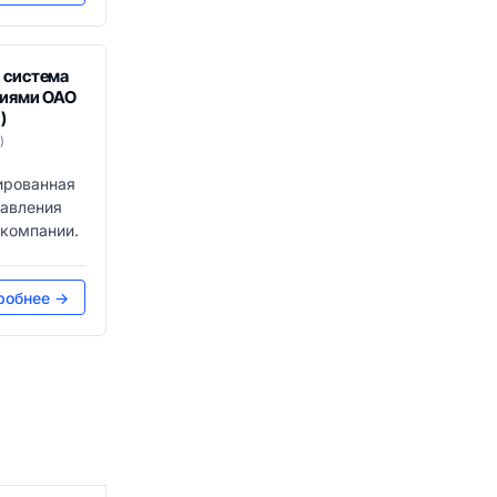
 система
циями ОАО
)
)
ированная
авления
 компании.
робнее →