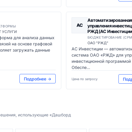
Автоматизированная
АС
управления инвести
АТФОРМЫ
РЖД (АС Инвестиции
Т УСЛУГИ
форма для анализа данных
БЮДЖЕТИРОВАНИЕ (CPM
ОАО "РЖД"
вязей на основе графовой
АС Инвестиции — автоматиз
оляет загружать данные
система ОАО «РЖД» для упр
инвестиционной программой
Обеспе...
Подробнее →
Под
Цена по запросу
 решения, использующие «Дашборд