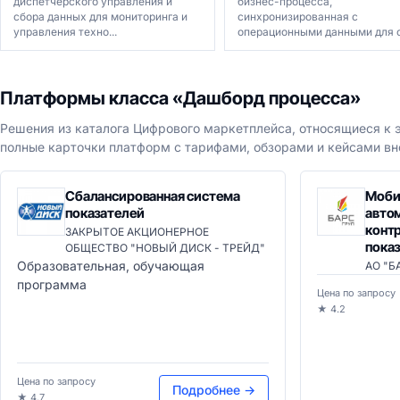
диспетчерского управления и
бизнес-процесса,
сбора данных для мониторинга и
синхронизированная с
управления техно...
операционными данными для си
Платформы класса «Дашборд процесса»
Решения из каталога Цифрового маркетплейса, относящиеся к э
полные карточки платформ с тарифами, обзорами и кейсами вн
Сбалансированная система
Моби
показателей
авто
конт
ЗАКРЫТОЕ АКЦИОНЕРНОЕ
пока
ОБЩЕСТВО "НОВЫЙ ДИСК - ТРЕЙД"
Образовательная, обучающая
АО "Б
программа
Цена по запросу
★ 4.2
Цена по запросу
Подробнее →
★ 4.7