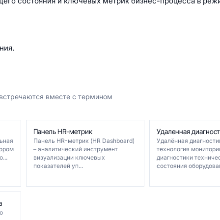
щего состояния и ключевых метрик бизнес-процесса в ре
ния.
 встречаются вместе с термином
Панель HR-метрик
Удаленная диагност
льная
Панель HR-метрик (HR Dashboard)
Удалённая диагности
бором
– аналитический инструмент
технология монитори
...
визуализации ключевых
диагностики техниче
показателей уп...
состояния оборудован
а
о