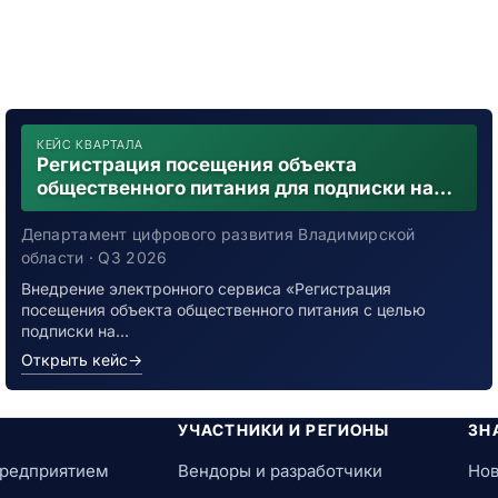
КЕЙС КВАРТАЛА
Регистрация посещения объекта
общественного питания для подписки на
уведомления о возможном контакте с
заболевшим новой коронавирусной
Департамент цифрового развития Владимирской
инфекцией
области · Q3 2026
Внедрение электронного сервиса «Регистрация
посещения объекта общественного питания с целью
подписки на…
Открыть кейс
→
УЧАСТНИКИ И РЕГИОНЫ
ЗН
предприятием
Вендоры и разработчики
Нов