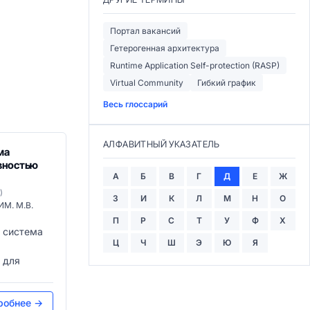
Портал вакансий
Гетерогенная архитектура
Runtime Application Self-protection (RASP)
Virtual Community
Гибкий график
Весь глоссарий
АЛФАВИТНЫЙ УКАЗАТЕЛЬ
ма
вностью
А
Б
В
Г
Д
Е
Ж
)
З
И
К
Л
М
Н
О
М. М.В.
П
Р
С
Т
У
Ф
Х
 система
Ц
Ч
Ш
Э
Ю
Я
 для
робнее →